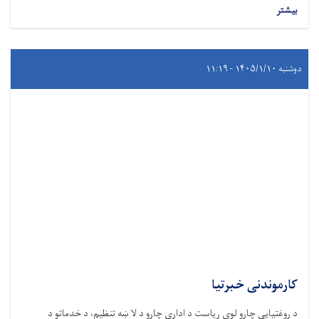
بیشتر
دوشنبه ۱۴۰۵/۱/۱۰ - ۱۱:۱۹
کارموندنی خبرتیا
د روغتيايي چارو لوی ریاست د اداري چارو د لا ښه تنظیم، د خدماتو د