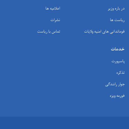
در باره وزیر
اعلامیه ها
ریاست ها
نشرات
قوماندانی های امنیه ولایات
تماس با ریاست
خدمات
پاسپورت
تذکره
جوار رانندگی
فورمه ویزه