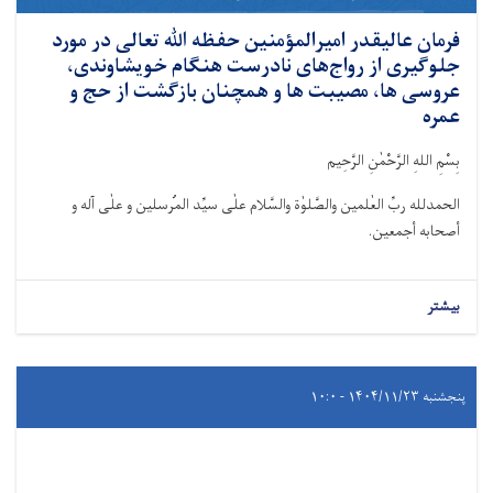
فرمان عالیقدر امیرالمؤمنین حفظه ﷲ تعالی در مورد
جلوگیری از رواج‌های نادرست هنگام خویشاوندی،
عروسی ها، مصیبت ها و همچنان بازگشت از حج و
عمره
بِسْمِ اللهِ الرَّحْمٰنِ الرَّحِيم
الحمدلله ربِّ العٰلمین والصَّلوٰة والسَّلام علٰی سیِّد المُرسلین و علٰی آله و
أصحابه أجمعین.
بیشتر
پنجشنبه ۱۴۰۴/۱۱/۲۳ - ۱۰:۰