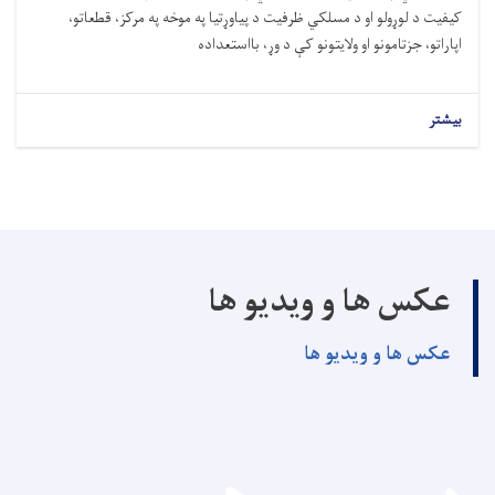
کیفیت د لوړولو او د مسلکي ظرفیت د پیاوړتیا په موخه په مرکز، قطعاتو،
اپاراتو، جزتامونو او ولایتونو کې د وړ، بااستعداده
بیشتر
عکس ها و ویدیو ها
عکس ها و ویدیو ها