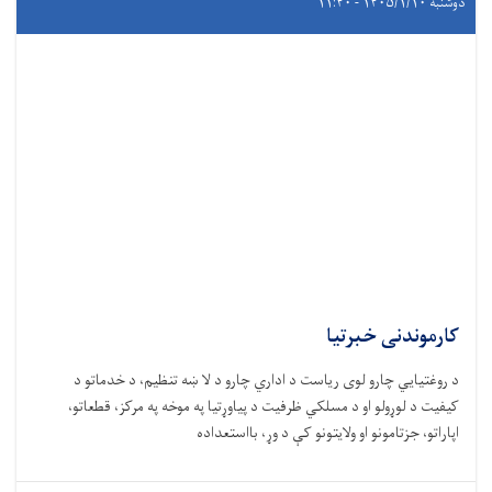
دوشنبه ۱۴۰۵/۱/۱۰ - ۱۱:۴۰
کارموندنی خبرتیا
د روغتيايي چارو لوی ریاست د اداري چارو د لا ښه تنظیم، د خدماتو د
کیفیت د لوړولو او د مسلکي ظرفیت د پیاوړتیا په موخه په مرکز، قطعاتو،
اپاراتو، جزتامونو او ولایتونو کې د وړ، بااستعداده