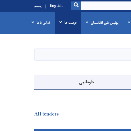
SEARCH
English
پښتو
پولیس ملی افغانستان
فرصت ها
تماس با ما
داوطلبی
All tenders