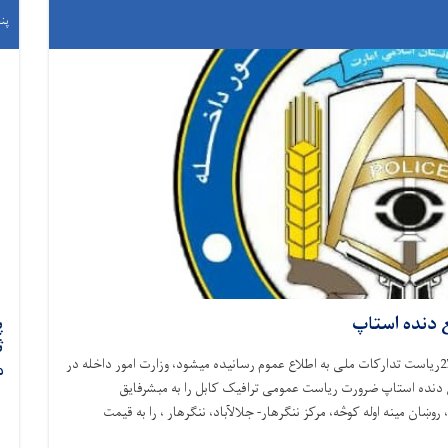
پنجشنب
ع دنده استاپ
ث
بدینوسیله به تاسی از متحدالمال شماره 20580 مورخ 27/12/1447ریاست تدارکات ملی به اطلاع عموم رسانیده میشود، وزارت امور داخله در
م
 مع دنده استاپ ضرورت ریاست عمومی ترافیک کابل را به مبشرفایق
 (100260) واقع ځلورمه ناحیه، روښان مینه اوله کوڅه، مرکز ننګرهار- جلالآباد، ننګرهار ، را به قیمت