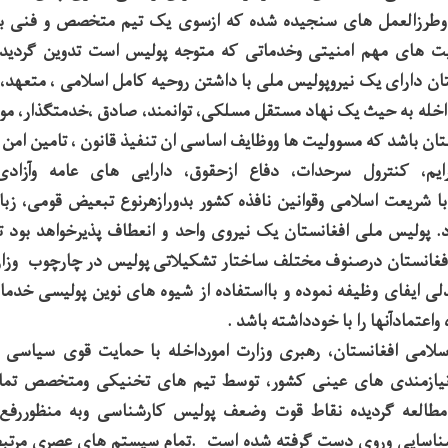
ا وطرزالعمل های سنجیده شده که ازسوی یک تیم متخصص و فنی با
یت های مهم امنیتی وخدماتی که متوجه پولیس است تدوین گردید
تان دارای یک نیروپولیس ملی با داشتن روحیه کامل اسلامی ، متعهد
رداخله به حیث یک نهاد مستقل مسلکی، توانمند، صادق ،خدمتگذار، مو
تان باشد که مسوولیت ها ووظایف اساسی ان تنفیذ قانون ، تامین امن 
ایم، کنترول سرحدات، دفاع ازحقوق، دارایی های عامه وآزادی
با شریعت اسلامی وقوانین نافذه کشور بدورازهرنوع تبعیض قومی، ز
. پولیس ملی افغانستان یک نیروی واحد و انعطاف پذیرخواهد بود تا
افغانستان درصنوف مختلف ساختار تشکیلاتی پولیس در چارچوب وزار
ی ایفای وظیفه نموده و بااستفاده از شیوه های نوین پولیسی خدمات 
اعتمادآنها را با خودداشته باشد .
اسلامی افغانستان، رهبری وزارت امورداخله با حمایت قوی سیاسی 
نیازمندی های عینی کشور، توسط تیم های تخنیکی ومتخصص تما
مطالعه گردیده نقاط قوت وضعف پولیس کارشناسی وبه منظوررفع
اسایی وروی دست گرفته شده است .تمام سیستم های عصری مرتبط و