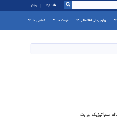
SEARCH
English
پښتو
پولیس ملی افغانستان
فرصت ها
تماس با ما
خله امارت اسلامی افغانستان افتخاردارد،تابا تدوین وعملی سازی پلان 4 ساله ستراتیژیک وزارت