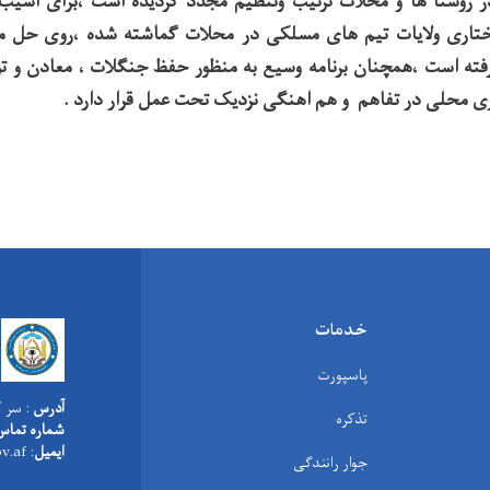
در روستا ها و محلات ترتیب وتنظیم مجدد گردیده است ،برای اسی
تاری ولایات تیم های مسلکی در محلات گماشته شده ،روی حل م
فته است ،همچنان برنامه وسیع به منظور حفظ جنگلات ، معادن و ت
ی محلی در تفاهم و هم اهنگی نزدیک تحت عمل قرار دارد .
خدمات
پاسپورت
آدرس
: سر ک
تذکره
شماره تماس
ایمیل
: info@moi.gov.af
جوار رانندگی