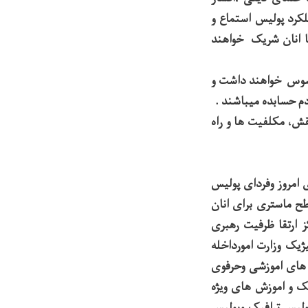
لکرد پولیس استماع و
ا انان شریک خواهند
حسوس خواهند داشت و
دم حسابده میباشند .
نقش، مکلفیت ها و راه
 امروز وفردای پولیس
طح ماستری برای انان
ز ارتقا ظرفیت رهبری
ژیک وزارت امورداخله
 های اموزشی وحرفوی
 و اموزش های ویژه
ولیس ترافیک وپولیس