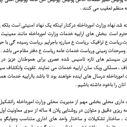
نه منظم تعقیب می کنند .
ته شد نهاد وزارت امورداخله درکنار اینکه یک نهاد امنیتی است بلکه
حترم است ،بخش های اراییه خدمات وزارت امورداخله مانند معین
ت،ریاست ع ترافیک ،ریاست ع مبارزه باجرایم ،ریاست رسیده گی با حو
وسرحدات زمینی وریاست خدمات عامه ریاست ع دفتر مقام می باشد .
شتن سیستم های تازه تاسیس شده عصری برای هموطنان عزیز در 
اف ، مسلکی ویک سان اراییه خدمات می نمایند .تقویت وانکشاف س
 امورداخله درسال های اینده خواهند بود تا باشد بااراییه خدمات 
انان را باخود داشته باشیم .
داری محلی بخشی مهم از مدیریت محلی وزارت امورداخله راتشکیل
بهتر این امر مهم برنامه ریزی دقیق و متوازن در روشنایی پلان
، ساختار تشکیلات و ساختار واحد های اداری متناسب وجوابگو ب