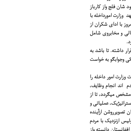
 شان فلج واز کارباز
د وزارت امورداخله با
ز با ادای شکران از
و متریک،119وتمامی سیستم های مالی و مخابروی شامل
د.
ر داشته. تا باشد به
ی وجوابگو به خواست
زمدت وزارت امور داخله را
م اند انجام وظایف،
 مشخص میگردد، تا از
تراتیژیک، عملیاتی و
ن تصویرروشن ازآینده
ولیس ازنزدیک با مردم
فغانستان دانسته واز