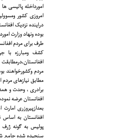
امورداخله پالیسی ه
امروزی کشور ومسوول
دراینده نزدیک افغانس
بوده ونهاد وزارت امو
طرف برای مردم افغانس
کشف ومبارزه با جر
افغانستان،درمطابقت 
مردم وکشورخواهند بود
مطابق نیازهای مردم 
برادری ، وحدت و همدل
افغانستان عرضه نموده و
بعدازپیروزری امارت 
افغانستان به اساس 
پولیس به گونه ژرف 
سنجیده شده جامع شن