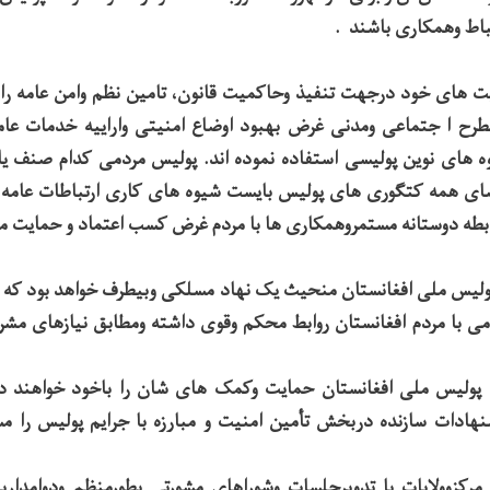
تباط وهمکاری باشند .
یت های خود درجهت تنفیذ وحاکمیت قانون، تامین نظم وامن عامه را 
طرح ا جتماعی ومدنی غرض بهبود اوضاع امنیتی واراییه خدمات عام
 های نوین پولیسی استفاده نموده اند. پولیس مردمی کدام صنف یا
ضای همه کتگوری های پولیس بایست شیوه های کاری ارتباطات عامه وک
رابطه دوستانه مستمروهمکاری ها با مردم غرض کسب اعتماد و حمایت م
لیس ملی افغانستان منحیث یک نهاد مسلکی وبیطرف خواهد بود که با 
می با مردم افغانستان روابط محکم وقوی داشته ومطابق نیازهای مشروع
 پولیس ملی افغانستان حمایت وکمک های شان را باخود خواهند داش
نهادات سازنده دربخش تأمین امنیت و مبارزه با جرایم پولیس را م
کزوولایات با تدویرجلسات وشوراهای مشورتی بطورمنظم ودوامداربا