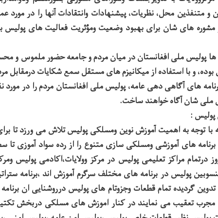
 و متنفذین محل، نظریات، پیشنهادات وانتقادات آنها را در مورد عم
 مشوره های شان برای بهبود وضعیت ومؤثریت فعالیت های پولیس ب
وش ها پولیس ملی افغانستان در میان مردم و جامعه حضور ملموس و م
 بوده، و با استفاده از میکانیزم های مستقل سمع شکایات درمقابل مر
برنامه های آگاهی دهی عامه، پولیس ملی افغانستان مردم را در مورد 
 ملی شان آگاه خواهند ساخت.
پولیس :
ه با توجه به اهمیت آموزش نوین ومسلکی پولیس تلاش می ورزد تا برای
رنامه های آموزشی ومسلکی سازی متنوع را از رده سواد آموزی تا س
وز درتمام مراکز تعلیمی پولیس در مرکز وولایات،اکادمی پولیس ومرک
نسوبین پولیس در برنامه های مختلف سرگرم آموزش اند ،برنامه ستراتی
تدوین گردیده تمام قطعات وجزوتام های پولیس درروشنایی ان برنامه
 مجرب تعقیب می نمایند در کنار اموزش های مسلکی دربخش تکتیک
 پولیس نظیر قطعات خاص پولیس ،پولیس امن عامه ،پولیس امنی ،پ