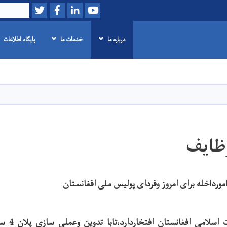
Twitter
Facebook
LinkedIn
Youtube
Search
درباره ما
خدمات ما
پایگاه اطلاعات
Skip
to
main
content
وظایف
مورداخله برای امروز وفردای پولیس ملی افغانستان
وزارت اموردا