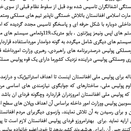
بستگی اشغالگران تاسیس شده بود قبل از سقوط نظام قبلی از سوی خود
ر امارت اسلامی افغانستان باتلاش خستگی ناپذیر تیم های مسلکی ومتعه
اخلی دوباره با شکل حرفه ای و پاسخگو تاسیس مجدد گردیده که امرو
بارگاه الهی تمام سیستم های اپس ونیمز پیژنتون ، بای
 سیستم های دیگری شامل میگردد به گونه دوامدار مورداستفاده قراردار
ومسلکی پولیس درصدربرنامه های راهبردی، رهبری وزارت امورداخله قرا
ومسلکی پولیسی دراینده نزدیک کشورما دارای یک قوه پولیس مسلک
ف ازتدوین پلان 4ساله برای پولیس ملی افغانستان اینست تا اهداف استراتیژیک و درا
وم پولیس ملی، ساختارهای که جوابگوی نیازمندی های اساسی مرد
 پولیس ملی افغانستان امروزدران قراردارد وچگونه فردای ان باشد
بین پولیس ووزارت امور داخله براساس آن اهداف وپلان های سطح اس
 برای رسیدن به آن تلاش نمایند، وازسوی دیگربرای مردم افغانستا
رایه نماید .برای بهترامروزو فردای پولیس افغانستان لازم است تا پ
نند حس آن رابرای هرشهروند کشوربدهد تا خودراعضو خانواده پولیس ا