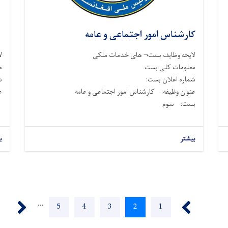
کارشناس امور اجتماعی و عامه
ک
لایحه وظایف بست¬ های خدمات ملکی
ل
معلومات کلی بست
م
شماره اعلان بست:
ش
عنوان وظیفه: کارشناس امور اجتماعی و عامه
ع
بست: سوم
بیشتر
ب
Next ›
‹ Previous
…
Page
5
Page
4
Page
3
Current
2
Page
1
page