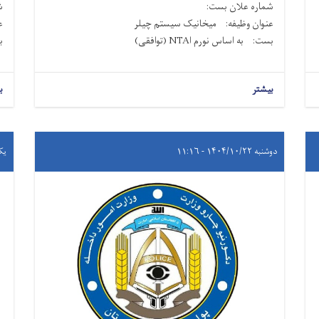
شماره علان بست:
ش
عنوان وظیفه: میخانیک سیستم چیلر
ع
بست: به اساس نورم اNTA (توافقی)
ب
بیشتر
ب
دوشنبه ۱۴۰۴/۱۰/۲۲ - ۱۱:۱۶
یکشنبه