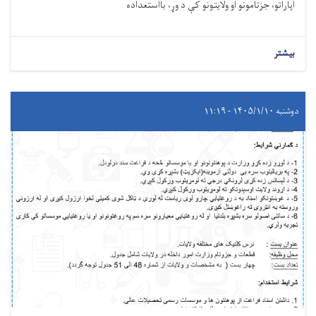
اپاراتو، جزتامونو او ولایتونو کې د وړ، بااستعداده
بیشتر
دوشنبه ۱۴۰۵/۱/۱۰ - ۱۱:۱۹