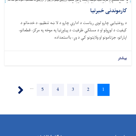
کارموندنی خبرتیا
د روغتيايي چارو لوی ریاست د اداري چارو د لا ښه تنظیم، د خدماتو د
کیفیت د لوړولو او د مسلکي ظرفیت د پیاوړتیا په موخه په مرکز، قطعاتو،
اپاراتو، جزتامونو او ولایتونو کې د وړ، بااستعداده
بیشتر
Pagination
Next ›
…
Page
5
Page
4
Page
3
Page
2
Current
1
page