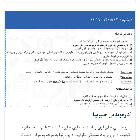
دوشنبه ۱۴۰۵/۱/۱۰ - ۱۱:۱۹
کارموندنی خبرتیا
د روغتيايي چارو لوی ریاست د اداري چارو د لا ښه تنظیم، د خدماتو د
کیفیت د لوړولو او د مسلکي ظرفیت د پیاوړتیا په موخه په مرکز، قطعاتو،