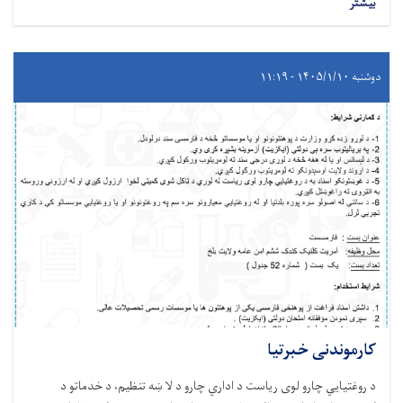
بیشتر
دوشنبه ۱۴۰۵/۱/۱۰ - ۱۱:۱۹
کارموندنی خبرتیا
د روغتيايي چارو لوی ریاست د اداري چارو د لا ښه تنظیم، د خدماتو د