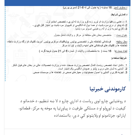
کارموندنی خبرتیا
د روغتيايي چارو لوی ریاست د اداري چارو د لا ښه تنظیم، د خدماتو د
کیفیت د لوړولو او د مسلکي ظرفیت د پیاوړتیا په موخه په مرکز، قطعاتو،
اپاراتو، جزتامونو او ولایتونو کې د وړ، بااستعداده