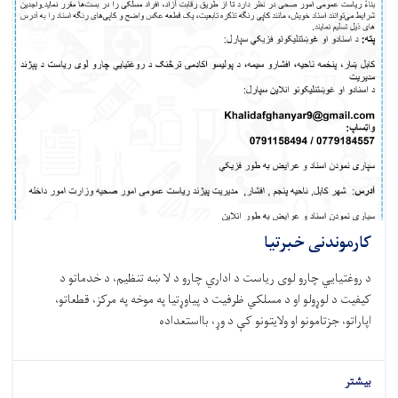
کارموندنی خبرتیا
د روغتيايي چارو لوی ریاست د اداري چارو د لا ښه تنظیم، د خدماتو د
کیفیت د لوړولو او د مسلکي ظرفیت د پیاوړتیا په موخه په مرکز، قطعاتو،
اپاراتو، جزتامونو او ولایتونو کې د وړ، بااستعداده
بیشتر