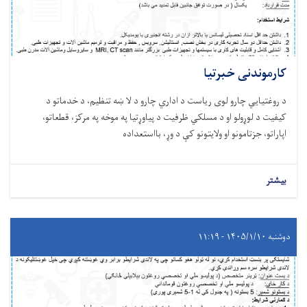
کارموندنی خبرتیا
د روغتيايي چارو لوی ریاست د اداري چارو د لا ښه تنظیم، د خدماتو د
کیفیت د لوړولو او د مسلکي ظرفیت د پیاوړتیا په موخه په مرکز، قطعاتو،
اپاراتو، جزتامونو او ولایتونو کې د وړ، بااستعداده
بیشتر
دوشنبه ۱۴۰۵/۱/۱۰ - ۱۱:۱۹