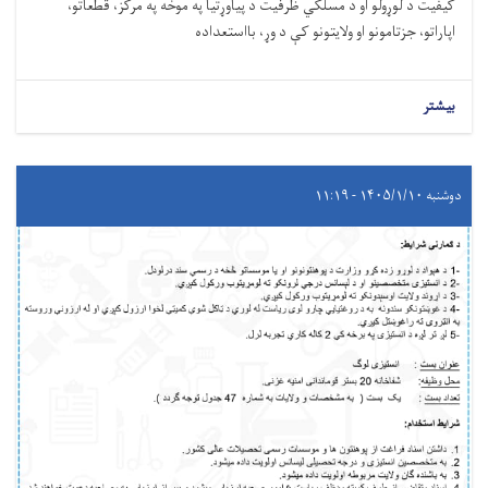
کیفیت د لوړولو او د مسلکي ظرفیت د پیاوړتیا په موخه په مرکز، قطعاتو،
اپاراتو، جزتامونو او ولایتونو کې د وړ، بااستعداده
بیشتر
دوشنبه ۱۴۰۵/۱/۱۰ - ۱۱:۱۹