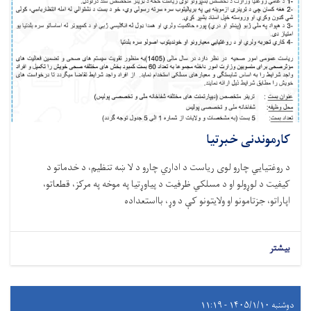
کارموندنی خبرتیا
د روغتيايي چارو لوی ریاست د اداري چارو د لا ښه تنظیم، د خدماتو د
کیفیت د لوړولو او د مسلکي ظرفیت د پیاوړتیا په موخه په مرکز، قطعاتو،
اپاراتو، جزتامونو او ولایتونو کې د وړ، بااستعداده
بیشتر
دوشنبه ۱۴۰۵/۱/۱۰ - ۱۱:۱۹