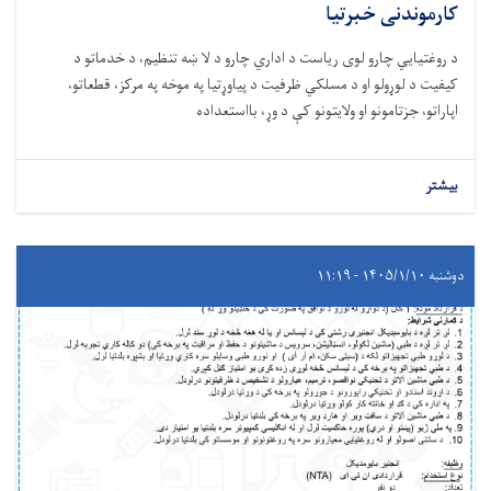
کارموندنی خبرتیا
د روغتيايي چارو لوی ریاست د اداري چارو د لا ښه تنظیم، د خدماتو د
کیفیت د لوړولو او د مسلکي ظرفیت د پیاوړتیا په موخه په مرکز، قطعاتو،
اپاراتو، جزتامونو او ولایتونو کې د وړ، بااستعداده
بیشتر
دوشنبه ۱۴۰۵/۱/۱۰ - ۱۱:۱۹