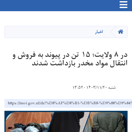
Toggle navigation
Skip
to
main
HOME
اخبار
content
در ۸ ولایت؛ ۱۵ تن در پیوند به فروش و
انتقال مواد مخدر بازداشت شدند
شنبه ۱۴۰۳/۱۱/۲۰ - ۱۳:۵۲
https://moi.gov.af/dr/%D8%AF%D8%B1-%DB%B8-%D9%8