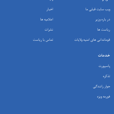
ویب سایت قبلی ما
اخبار
در باره وزیر
اعلامیه ها
ریاست ها
نشرات
قوماندانی های امنیه ولایات
تماس با ریاست
خدمات
پاسپورت
تذکره
جوار رانندگی
فورمه ویزه