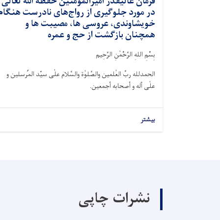
فرمان عالیقدر امیرالمؤمنین حفظه ﷲ تعالی
در مورد جلوگیری از رواج‌های نادرست هنگام
خویشاوندی، عروسی ها، مصیبت ها و
همچنان بازگشت از حج و عمره
بِسْمِ اللهِ الرَّحْمٰنِ الرَّحِيم
الحمدلله ربِّ العٰلمین والصَّلوٰة والسَّلام علٰی سیِّد المُرسلین و
علٰی آله و أصحابه أجمعین.
بیشتر
نشرات چاپی