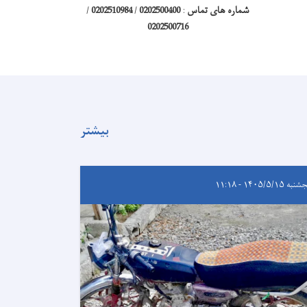
شماره های تماس
:
0202500400
/
0202510984
/
0202500716
بیشتر
ه ۱۴۰۵/۵/۱۵ - ۱۱:۱۸