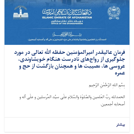
فرمان عالیقدر امیرالمؤمنین حفظه ﷲ تعالی در مورد
جلوگیری از رواج‌های نادرست هنگام خویشاوندی،
عروسی ها، مصیبت ها و همچنان بازگشت از حج و
عمره
بِسْمِ اللهِ الرَّحْمٰنِ الرَّحِيم
الحمدلله ربِّ العٰلمین والصَّلوٰة والسَّلام علٰی سیِّد المُرسلین و علٰی آله و
أصحابه أجمعین.
بیشتر