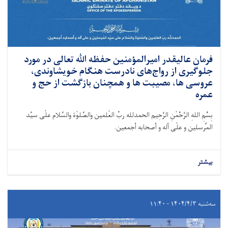
فرمان عالیقدر امیرالمؤمنین حفظه ﷲ تعالی در مورد
جلوگیری از رواج‌های نادرست هنگام خویشاوندی،
عروسی ها، مصیبت ها و همچنان بازگشت از حج و
عمره
بِسْمِ اللهِ الرَّحْمٰنِ الرَّحِيم الحمدلله ربِّ العٰلمین والصَّلوٰة والسَّلام علٰی سیِّد
المُرسلین و علٰی آله و أصحابه أجمعین.
بیشتر
سه‌شنبه ۱۴۰۴/۴/۳ - ۱۱:۴۰