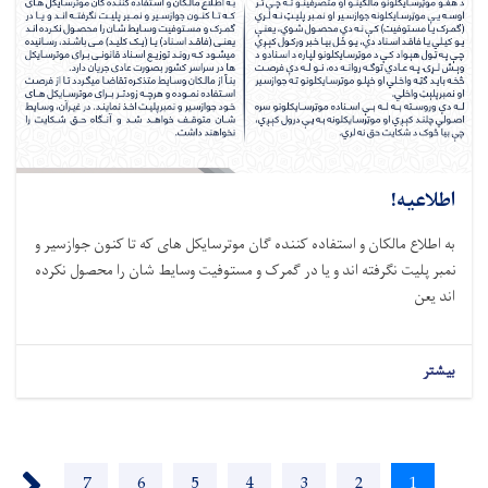
اطلاعیه!
به اطلاع مالکان و استفاده کننده گان موترسایکل های که تا کنون جوازسیر و
نمبر پلیت نگرفته اند و یا در گمرک و مستوفیت وسایط شان را محصول نکرده
اند یعن
بیشتر
Pagination
xt ›
Page
7
Page
6
Page
5
Page
4
Page
3
Page
2
Current
1