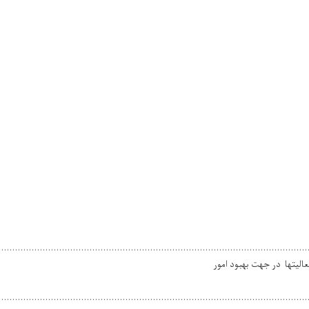
................................................................................................................
عالیتها در جهت بهبود امور
................................................................................................................