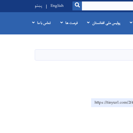
SEARCH
English
پښتو
پولیس ملی افغانستان
فرصت ها
تماس با ما
https://tinyurl.com/2f