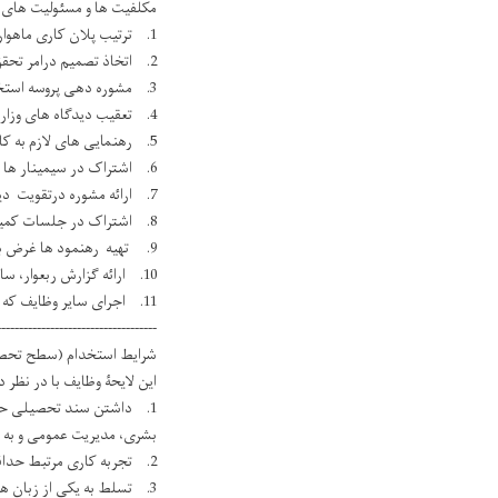
مکلفیت ها و مسئولیت های 
1. ترتیب پلان کاری ماهوار، ربعوار و سالانه بخش مربوطه درمطابقت با پلان عمومی ریاست ، بمنظوررسیدن به اهداف تعین شده وزارت.
2. اتخاذ تصمیم درامر تحقق اهداف و پروگرامهای بخش مربوط.
3. مشوره دهی پروسه استخدام در زمینه تحقق اهداف وزارت و ترتیب پالیسی و پروسیجرهای استخدامی.
4. تعقیب دیدگاه های وزارت و ارائه پالیسی های لازم طبق قانون خدمات ملکی.
5. رهنمایی های لازم به کارمندان استخدام در جهت بهبود امور استخدام.
6. اشتراک در سیمینار ها پیرامون تحقق اهداف وزارت بمنظور استخدام موثر و انکشاف سیستم های جدید استخدام.
7. ارائه مشوره درتقویت دیتابیس استخدام دقیق بمنظور جمع آوری و تحلیل گزارشات.
8. اشتراک در جلسات کمیته ها استخدام بستهای قراردادی و غیر قراردادی.
9. تهیه رهنمود ها غرض بهبود امور اجراات کارمندان استخدام در جهت برآورده شدن تحقق اهداف وزارت.
10. ارائه گزارش ربعوار، سالانه و عندالضرورت از فعالیت ها و دست آورد های بخش مربوطه، به منظور مطلع ساختن رهبری وزارت.
11. اجرای سایر وظایف که از طرف مقامات ذیصلاح مطابق قوانین، مقررات و اهداف وزارت به وی سپرده میشود.
------------------------------------
شرایط استخدام (سطح تحصیل
این لایحۀ وظایف با در نظر داشت مواد 7 و 34 قانون کارکنان خدمات ملکی با حد اقل شرایط 
1. داشتن سند تحصیلی حد اق
بشری، مدیریت عمومی و به د
2. تجربه کاری مرتبط حداقل یک سال برای لیسانس؛
3. تسلط به یکی از زبان های رسمی (پشتو ویا دری) و آشنایی (تحریر و تکلم) با زبان انگلیسی؛