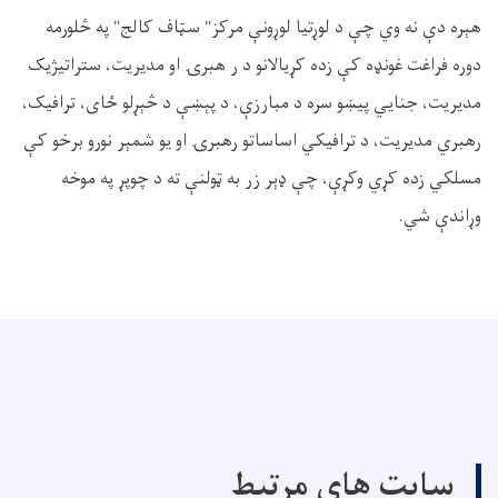
هېره دې نه وي چې د لوړتیا لوړونې مرکز" سټاف کالج" په څلورمه
دوره فراغت غونډه کې زده کړیالانو د ر هبرۍ او مدیریت، ستراتیژیک
مدیریت، جنایي پیښو سره د مبارزې، د پېښې د څېړلو ځای، ترافیک،
رهبري مدیریت، د ترافیکي اساساتو رهبرۍ او یو شمېر نورو برخو کې
مسلکي زده کړي وکړې، چې ډېر زر به ټولنې ته د چوپړ په موخه
وړاندې شي.
سایت های مرتبط