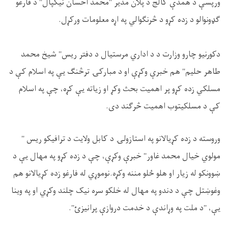
ورپسې د همدې کالج د پلان مدیر "محمد احسان نیکپال" د فارغو
ګډونوالو د زده کړو د څرنګوالي په اړه معلومات ورکړل.
دکورنیو چارو وزارت د د اداري مرستیال د دفتر ریس" شیخ محمد
طاهر حلیم" هم خبرې وکړې او د مبارکۍ ترڅنګ یې په اسلام کې د
مسلکي زده کړو پر اهمیت بحث وکړ او زیاته یې کړه، چې په اسلام
کې د مسلکیتوب اهمیت څرګند دی.
وروسته د زده کړیالانو په استازولۍ د کابل ولایت د ترافیکو ریس "
مولوي خیال محمد غاور" خبرې وکړې، چې د زده کړو په مهال یې د
ښوونکو له زیار او هلو ځلو مننه وکړه.نوموړي له فارغو زده کړیالانو هم
وغوښتل چې د دندو په مهال له خلکو سره نیک چلند وکړي او په وینا
یې، "د ملت په وړاندې د خدمت دروازې پرانیزئ".