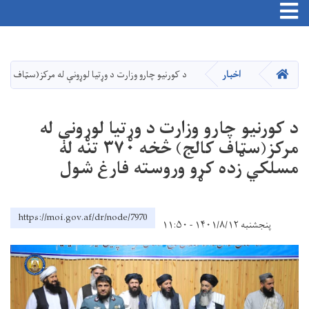
Toggle navigation
Skip
to
main
HOME
اخبار
د کورنیو چارو وزارت د وړتیا لوړونې له مرکز(سټاف کالج) څخه ۳۷۰ تنه له مسلکي زده کړو ور
content
د کورنیو چارو وزارت د وړتیا لوړونې له
مرکز(سټاف کالج) څخه ۳۷۰ تنه له
مسلکي زده کړو وروسته فارغ شول
https://moi.gov.af/dr/node/7970
پنجشنبه ۱۴۰۱/۸/۱۲ - ۱۱:۵۰