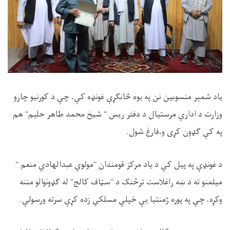
یاد شمېر منسوبین نن په یوه ځانګړې غونډه کې، چې د کورنیو چارو
وزارت د اداري مرستیال د دفتر ریس " شیخ محمد طاهر حلیم" هم
په کې ګډون کړی و،فارغ شول.
د غونډې په پیل کې د یاد مرکز قومندان "مولوي عبدالهادي منعم "
میلمنو ته د ښه راغلاست ترڅنک د "سټاف کالج" له ګډونوالو مننه
وکړه، چې په پوره ژمنتیا یې خپلې مسلکي زده کړې سرته ورسولې.