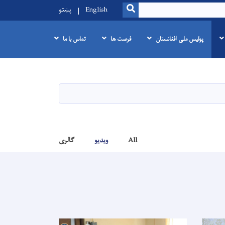
SEARCH
English
پښتو
پولیس ملی افغانستان
فرصت ها
تماس با ما
All
ویدیو
گالری