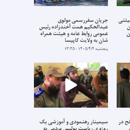
یئتی
جریان سفررسمی مولوی
ن
عبدالحکیم همت آخندزاده رئیس
ن
عمومی روابط عامه و هیئت همراه
شان به ولایت کاپیسا
پنجشنبه ۱۴۰۵/۴/۴ - ۱۳:۳۵
ح در
سیمینار رهنمودی و آموزشی یک
روزه ی ریاست پولیس مردمی به