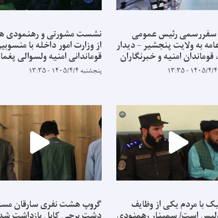
 سفررسمی رئیس عمومی
نشست مشورتی و رهنمودی ه
امه به ولایت پنجشیر – دیدار
از وزارت امور داخله با منسوبی
، قوماندان امنیه و خبرنگاران
قوماندانی امنیه ولسوالی پغما
پنجشنبه ۱۴۰۵/۴/۴ - ۱۳:۳۵
یک با مردم یکی از وظایف
گروپ هشت نفری سارقان مسل
لیس است/ سمینار رهمنودی
دشت برچی کابل بازداشت شد