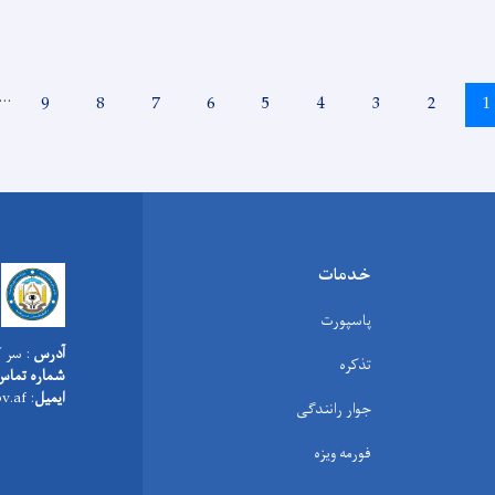
…
Page
9
Page
8
Page
7
Page
6
Page
5
Page
4
Page
3
Page
2
Current
1
page
خدمات
پاسپورت
آدرس
: سر ک
تذکره
شماره تماس
ایمیل
: info@moi.gov.af
جوار رانندگی
فورمه ویزه