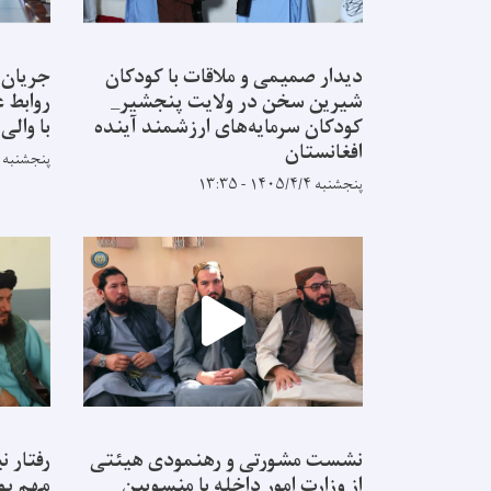
دیدار صمیمی و ملاقات با کودکان
جریان
شیرین سخن در ولایت پنجشیر_
روابط ع
کودکان سرمایه‌های ارزشمند آینده
با والی
افغانستان
پنجشنبه ۱۴۰۵/۴/۴ - ۱۳:۳۵
پنجشنبه ۱۴۰۵/۴/۴ - ۱۳:۳۵
نشست مشورتی و رهنمودی هیئتی
رفتار ن
از وزارت امور داخله با منسوبین
مهم پو