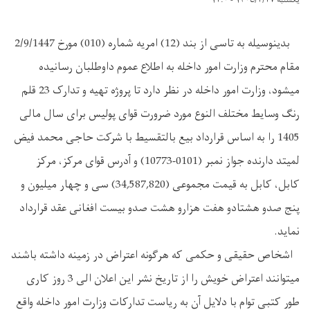
یکشنبه ۱۴۰۵/۲/۲۷ - ۱۲:۰
بدینوسیله به تاسی از بند (12) امریه شماره (010) مورخ 2/9/1447
مقام محترم وزارت امور داخله به اطلاع عموم داوطلبان رسانیده
میشود، وزارت امور داخله در نظر دارد تا پروژه تهیه و تدارک 23 قلم
رنگ وسایط مختلف النوع مورد ضرورت قوای پولیس برای سال مالی
1405 را به اساس قرارداد بیع بالتقسیط با شرکت حاجی محمد فیض
لمیتد دارنده جواز نمبر (0101-10773) و آدرس قوای مرکز، مرکز
کابل، کابل به قیمت مجموعی (34,587,820) سی و چهار میلیون و
پنج صدو هشتادو هفت هزارو هشت صدو بیست افغانی عقد قرارداد
نماید.
اشخاص حقیقی و حکمی که هرگونه اعتراض در زمینه داشته باشند
میتوانند اعتراض خویش را از تاریخ نشر این اعلان الی 3 روز کاری
طور کتبی توام با دلایل آن به ریاست تدارکات وزارت امور داخله واقع