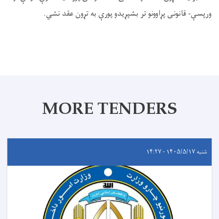
ورپسې- قانونی پړاوونو تر بشپړیدو پورې به تړون عقد نشي.
MORE TENDERS
شنبه ۱۴۰۵/۵/۱۷ - ۱۴:۲۷