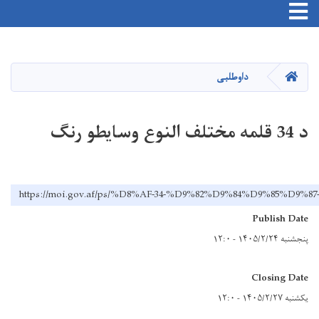
Toggle navigation
اصلي
منځپانګه
دانګل
کور
داوطلبی
د 34 قلمه مختلف النوع وسایطو رنگ
https://moi.gov.af/ps/%D8%AF-34-%D9%82%D9%84%D9%8
Publish Date
پنجشنبه ۱۴۰۵/۲/۲۴ - ۱۲:۰
Closing Date
یکشنبه ۱۴۰۵/۲/۲۷ - ۱۲:۰