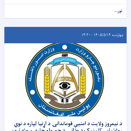
نور...
چهارشنبه ۱۴۰۵/۵/۱۴ - ۱۴:۳۰
د نیمروز ولایت د امنیې قوماندانۍ د اړتیا لپاره د نوي
روغتیايي کلینیک د ودانۍ د جوړولو چارې پروژه تړون