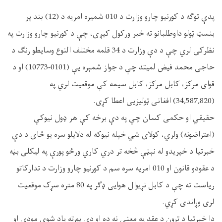
پدې توګه د کورنیو چارو وزارت د 010 شمیره امریه د (12) بند پر
بنسټ ټولو داوطلبانو ته خبر ورکول کیږی، چې د کورنیو چارو وزارت په
نظرکی لري چې د دې وزارت د 34 قلمه مختلف النوع وسایطو رنگ د
حاجی محمد فیض لمیتد چې د جواز شمېره يې (0101-10773) او د
قوای مرکز، کابل مرکز، کابل سیمه کې موقعیت لري په
(34,587,820) افغانی ټولیزیی اعطا کړی.
حقیقي او حکمی کسان چې په دې برخه کې هر ډول نیوکې
(اعتراضونه) ولري، کولای شي خپله نیوکه له دلایلو سره یو ځای د دې
خبرتیا د خپریدو له نېټې څخه تر دري کاري ورځو پورې په لیکلی بڼه
د عقودو قانون او 010 امریه سره سم د کورنیو چارو وزارت د تدارکاتو
ریاست ته چې د کابل نړیوال هوایی ډګر په 80 متره سړک موقعیت
لری وړاندی کړي.
دا خبرتیا د تړون د عقد په معنی نه ده او دی پورته یاد شوې مودې او