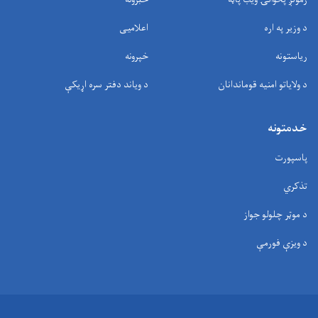
د وزیر په اره
اعلامیی
ریاستونه
خپرونه
د ولایاتو امنیه قوماندانان
د وياند دفتر سره اړیکې
خدمتونه
پاسپورت
تذکري
د موټر چلولو جواز
د ویزې فورمې