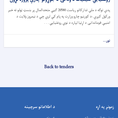
پدې توګه د ملي تدارکاتو ریاست 20580 ګڼې متحدالمال پر بنسټ ټولو ته خبر
ورکول کېږې ،د کورنیو چارو وزارت په پام کې لري چې د نیمروز ولایت د
امنیې قوماندانۍ د اړتیا لپاره د نوي روغتیايي . . .
نور...
Back to tenders
زمونږ په اړه
د اطلاعاتو سرچینه
زمونږ پخوانۍ ویب پاڼه
خبرونه