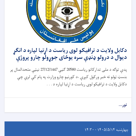
دکابل ولایت د ترافیکو لوی ریاست د اړتیا لپاره د انګړ
دیوال د درولو ډنډې سره یوځای جوړولو چارو پروژې
پدې توګه د ملی تدارکاتو ریاست 20580 ګڼې 27/12/1447 نیټې متحدالمال پر
بنسټ ټولو ته خبر ورکول کېږې ،د کورنیو چارو وزارت په پام کې لري چې
دکابل ولایت د ترافیکو لوی ریاست د اړتیا لپاره د . . .
نور...
چهارشنبه ۱۴۰۵/۵/۱۴ - ۱۴:۳۰