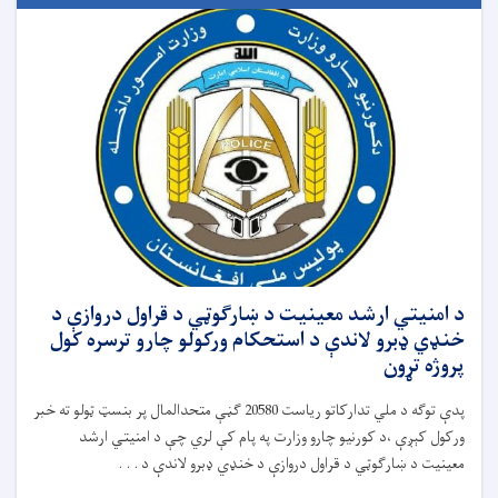
د امنیتي ارشد معینیت د ښارګوټي د قراول دروازې د
خنډي ډبرو لاندې د استحکام ورکولو چارو ترسره کول
پروژه تړون
پدې توګه د ملي تدارکاتو ریاست 20580 ګڼې متحدالمال پر بنسټ ټولو ته خبر
ورکول کېږې ،د کورنیو چارو وزارت په پام کې لري چې د امنیتي ارشد
معینیت د ښارګوټي د قراول دروازې د خنډي ډبرو لاندې د . . .