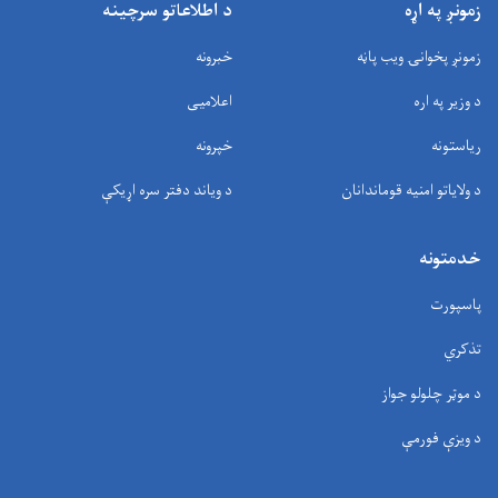
زمونږ په اړه
د اطلاعاتو سرچینه
زمونږ پخوانۍ ویب پاڼه
خبرونه
د وزیر په اره
اعلامیی
ریاستونه
خپرونه
د ولایاتو امنیه قوماندانان
د وياند دفتر سره اړیکې
خدمتونه
پاسپورت
تذکري
د موټر چلولو جواز
د ویزې فورمې