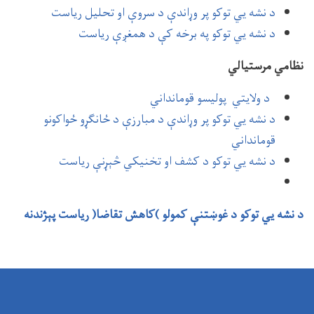
‌د نشه یي توکو پر وړاندې د سروې او تحليل ریاست
د نشه يي توکو په برخه کې د همغږې ریاست
نظامي مرستیالي
د ولایتي پولیسو قومانداني
د نشه يي توکو پر وړاندې د مبارزې د ځانګړو ځواکونو
قومانداني
د نشه يي توکو د کشف او تخنیکي څېړنې ریاست
د نشه يي توکو د غوښتنې کمولو )کاهش تقاضا( ریاست پېژندنه