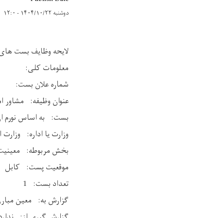
دوشنبه ۱۴۰۴/۱۰/۲۲ - ۱۲:۰
لایحه وظایف بست های 
معلومات کلی:
شماره علان بست:
عنوان وظیفه: مشاور ام
بست: به اساس نورم ان
وزارت یا اداره: وزارت ا
بخش مربوطه: معینیت م
موقعیت پست: کابل
تعداد بست: 1
گزارش به: معین مبارزه
گزارش گیری از: ندارد