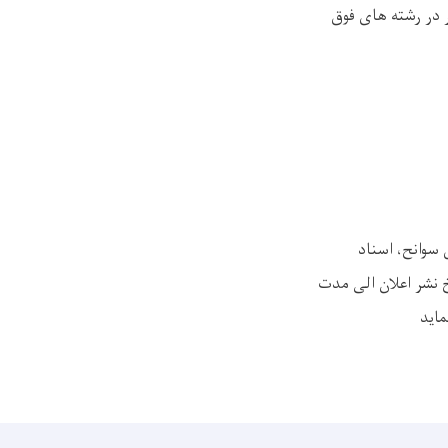
 در رشته های فوق
 سوانح، اسناد
PDF که بیشتر از (MB5) نباشد را از تاریخ نشر اعلان الی مدت