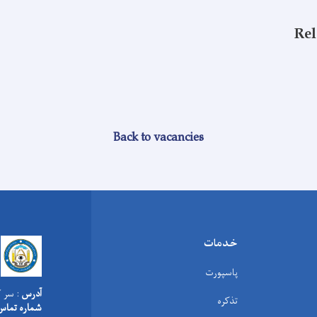
Rel
Back to vacancies
خدمات
پاسپورت
آدرس
: سر ک
تذکره
شماره تماس