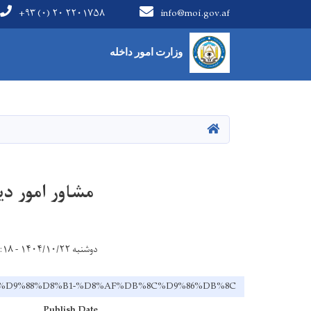
+۹۳ (۰) ۲۰ ۲۲۰۱۷۵۸
info@moi.gov.af
Main Menu
وزارت امور داخله
HOME
مشاور امور دی
دوشنبه ۱۴۰۴/۱۰/۲۲ - ۱۱:۱۸
9%85%D9%88%D8%B1-%D8%AF%DB%8C%D9%86%DB%8C
Publish Date