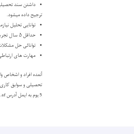
• داشتن سند تحصیلی ح
ترجیح داده میشود.
• توانایی تحلیل نیازم
• حداقل ۵ سال تجربه کاری مرتبط در بخش مربوطه به تجارب بیشتر اولویت داده میشود.
• توانائی حل مشکلات 
• مهارت های ارتباطی بر
آنعده افراد و اشخاص و
5 یوم به ایمل آدرس CivilianHR.office@moi.gov.af و یا tamim55.tr@gmail.com ارسال نماید