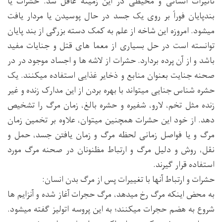
تأثیرات انسانی و محیطی در این زمینه غافل شد. حشرات یا
بندپایان فوراً بر روی یک جسد در حال پوسیدن یا مردار یافت
میشود. امروزه این شاخه از علم به کمک دسته بزرگی از بند پایان
توانسته است در حل بسیاری از معما های قتل و جنایات مفید
باشد و از آن پرده بردارد. حشرات از لاشه ها و اجساد موجود در در
صحنه جنایت بعنوان منابع و ذخایر غذایی استفاده میکنند. یک
حشره شناس جنایی میتواند با بهره بردن از این مدارک زنده و غیر
زنده مثل تخم، لارو، شفیره و حشره بالغ، زمان مرگ را تشخیص
دهد. از خود این حشرات همچنین میتوان، علاوه بر تخمین زمان
مرگ و یا فواصل زمانی لحظه مرگ و زمان یافتن جسد، حمل و
نقل، روش و دلیل مرگ و ارتباط مظنونان در صحنه مرگ مورد
استفاده قرار گیرند.
حشرات و ارتباط آنها با تغییرات پس از مرگ بدن انسان:
به محض اینکه مرگ رخ میدهد، مرگ حجرات آغاز شده و آنزایم ها
شروع به هضم حجرات میکنند؛ به این پروسه اتولیز گفته میشود.