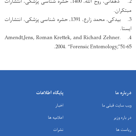
2. دهقانی، روح الله، 1400، حشره شناسی پزشکی، انتشارات
مبتکران.
3. بیدکی، محمد زارع، 1391، حشره شناسی پزشکی، انتشارات
ایستا.
4. Amendt,Jens, Roman Krettek, and Richard Zehner.
2004. “Forensic Entomology,”51-65.
درباره ما
پایگاه اطلاعات
ویب سایت قبلی ما
اخبار
در باره وزیر
اعلامیه ها
ریاست ها
نشرات