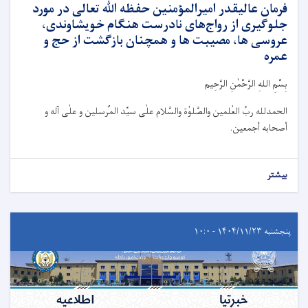
فرمان عالیقدر امیرالمؤمنین حفظه ﷲ تعالی در مورد
جلوگیری از رواج‌های نادرست هنگام خویشاوندی،
عروسی ها، مصیبت ها و همچنان بازگشت از حج و
عمره
بِسْمِ اللهِ الرَّحْمٰنِ الرَّحِيم
الحمدلله ربِّ العٰلمین والصَّلوٰة والسَّلام علٰی سیِّد المُرسلین و علٰی آله و
أصحابه أجمعین.
بیشتر
پنجشنبه ۱۴۰۴/۱۱/۲۳ - ۱۰:۰