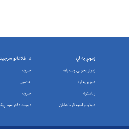
زمونږ په اړه
د اطلاعاتو سرچین
زمونږ پخوانۍ ویب پاڼه
خبرونه
د وزیر په اره
اعلامیی
ریاستونه
خپرونه
د ولایاتو امنیه قوماندانان
د وياند دفتر سره اړیک