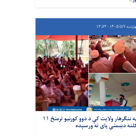
ور...
به ۱۴۰۵/۵/۷ - ۱۳:۵۳
​په ننګرهار ولایت کې د دوو کورنیو ترمنځ ۱۱
لنه دښمني پای ته ورسېده