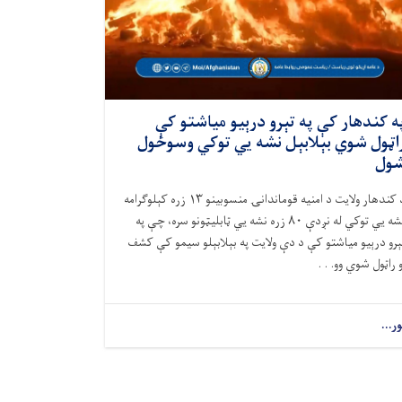
ه کندهار کې په تېرو درېیو میاشتو کې
اټول شوي بېلابېل نشه يي توکي وسوځول
ول
د کندهار ولایت د امنیه قوماندانۍ منسوبینو ۱۳ زره کېلوګرامه
نشه يي توکي له نږدې ۸۰ زره نشه یي ټابلیټونو سره، چې په
ېرو درېیو میاشتو کې د دې ولایت په بېلابېلو سیمو کې کشف
و راټول شوي وو. . .
ور...