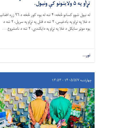
تړاو په ۵ ولایتونو کې ونیول.
​له نیول شوو کسانو څخه؛ ۴ تنه له یوه کور څخه د ۹۶ زره افغ
د غلا په تړاو په بادغیس، ۲ تنه د قتل په تړاو په سرپل، ۲ تنه د
یوه موټر سایکل د غلا په تړاو په دایکندي، ۲ تنه د نامشروع. . .
نور...
چهارشنبه ۱۴۰۵/۵/۷ - ۱۳:۵۳