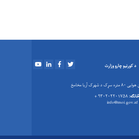
N
Youtube
LinkedIn
Facebook
Twitter
د کورنیو چارو وزارت
 سړک د شهرک آریا مخامخ
څانګه:
۹۳۰۲۰۲۲۰۱۷۵۸ +
info@moi.gov.af