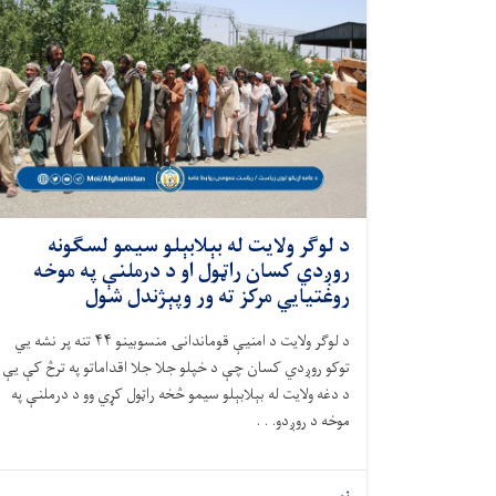
د لوګر ولایت له بېلابېلو سیمو لسګونه
روږدي کسان راټول او د درملنې په موخه
روغتیایي مرکز ته ور وپېژندل شول
د لوګر ولایت د امنیې قوماندانۍ منسوبینو ۴۴ تنه پر نشه يي
توکو روږدي کسان چې د خپلو جلا جلا اقداماتو په ترڅ کې یې
د دغه ولایت له بېلابېلو سیمو څخه راټول کړي وو د درملنې په
موخه د روږدو. . .