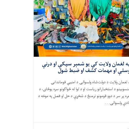
په لغمان ولایت کې یو شمېر سپکې او درنې
سلې او مهمات کشف او ضبط شول
د لغمان ولایت د دولت‌شاه ولسوالۍ د امنیې قوماندانۍ
نسوبینو د استخباراتو ریاست او د لوا له ځواکونو سره یوځای، د
ره پر سر د دوو قومونو ترمنځ د شخړې د حل او فصل په موخه د
ادې ولسوالۍ. . .