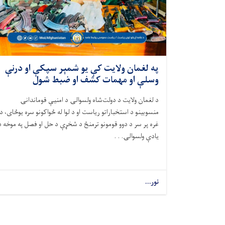
​په لغمان ولایت کې یو شمېر سپکې او درنې
وسلې او مهمات کشف او ضبط شول
​د لغمان ولایت د دولت‌شاه ولسوالۍ د امنیې قوماندانۍ
منسوبینو د استخباراتو ریاست او د لوا له ځواکونو سره یوځای، د
غره پر سر د دوو قومونو ترمنځ د شخړې د حل او فصل په موخه د
یادې ولسوالۍ. . .
نور...
Pagination