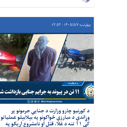
نور...
چهارشنبه ۱۴۰۵/۵/۷ - ۱۳:۵۳
​د کورنیو چارو وزارت د جنایي جرمونو پر
وړاندې د مبارزې ځواکونو په بېلابېلو عملیاتو
کې ۱۱ تنه د غلا، قتل او نامشروع اړیکو په