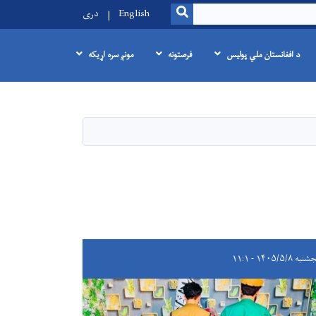
SEARCH
English
دری
د افغانستان ملي پولیس
فرصتونه
مونږ سره اړیکه
به ۱۴۰۵/۵/۸ - ۱۱:۱