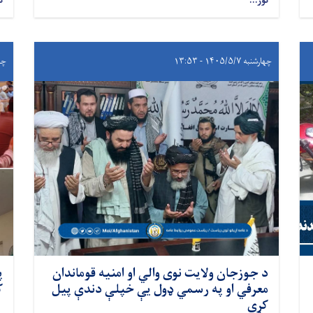
نور...
ن
چهارشنبه ۱۴۰۵/۵/۷ - ۱۳:۵۳
چهارشن
د جوزجان ولایت نوی والي او امنیه قوماندان
معرفي او په رسمي ډول یې خپلې دندې پیل
ک
کړې