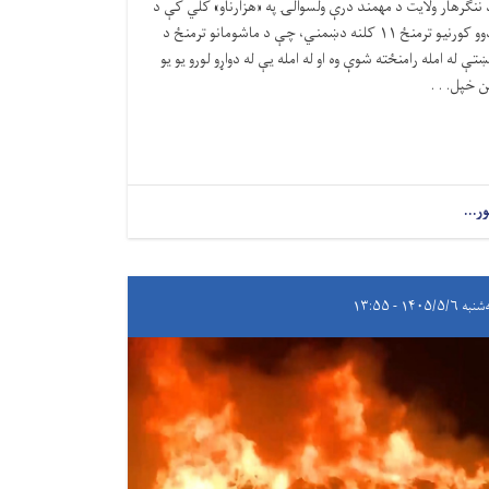
د ننګرهار ولایت د مهمند درې ولسوالۍ په «هزارناو» کلي کې د
دوو کورنیو ترمنځ ۱۱ کلنه دښمني، چې د ماشومانو ترمنځ د
ښتې له امله رامنځته شوې وه او له امله یې له دواړو لورو یو یو
ن خپل. . .
ور...
ه ۱۴۰۵/۵/۶ - ۱۳:۵۵