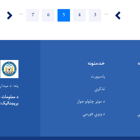
ext ›
‹ Previous
…
…
3
Page
4
Page
5
اوسنی
6
Page
7
Page
پاڼه
ه
خدمتونه
پاسپورت
پته:
د میدان هوایی ۸۰ متره
تذکري
د معلومات 
د موټر چلولو جواز
بریښنالیک:
ې
د ویزې فورمې