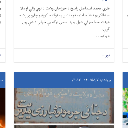
​
​قاري محمد اسماعیل راسخ د جوزجان ولایت د نوي والي او ملا
انیو
عبدالکریم نافذ د امنیه قوماندان په توګه د کورنیو چارو وزارت د
ن
هیئت لخوا معرفي شول او په رسمي توګه یې خپلې دندې پیل
ت
کړې.
​د یادو. . .
نور...
ن
چهارشنبه ۱۴۰۵/۵/۷ - ۱۳:۵۳
سه‌شنب