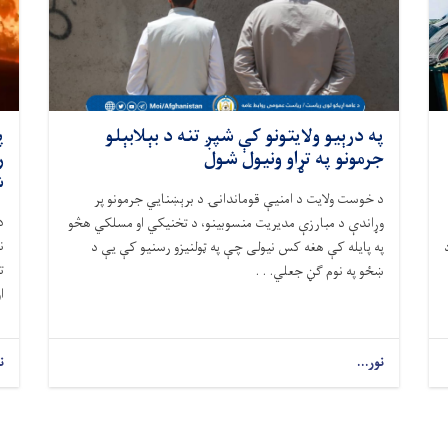
په درېیو ولایتونو کې شپږ تنه د بېلابېلو
پ
جرمونو په تړاو ونیول شول
ر
ش
د خوست ولایت د امنیې قوماندانۍ د برېښنايي جرمونو پر
وړاندې د مبارزې مدیریت منسوبینو، د تخنیکي او مسلکي هڅو
په پایله کې هغه کس نیولی چې په ټولنیزو رسنیو کې یې د
ت
ښځو په نوم ګڼ جعلي. . .
ا
نور...
ن