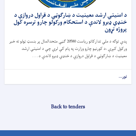
د امنیتي ارشد معینیت د ښارګوټي د قراول دروازې د
خنډي ډبرو لاندې د استحکام ورکولو چارو ترسره کول
پروژه تړون
پدې توګه د ملي تدارکاتو ریاست 20580 ګڼې متحدالمال پر بنسټ ټولو ته خبر
ورکول کېږې ،د کورنیو چارو وزارت په پام کې لري چې د امنیتي ارشد
معینیت د ښارګوټي د قراول دروازې د خنډي ډبرو لاندې د . . .
نور...
Back to tenders