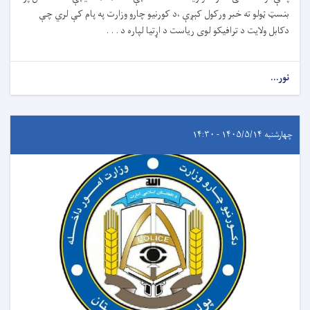
بنسټ ټولو ته خبر ورکول کېږې ،د کورنیو چارو وزارت په پام کې لري چې
دکابل ولایت د ترافیکو لوی ریاست د اړتیا لپاره د . . .
نور...
چهارشنبه ۱۴۰۵/۵/۱۴ - ۱۴:۳۰