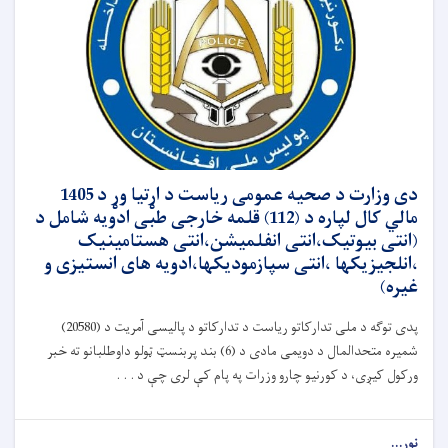
دی وزارت د صحیه عمومی ریاست د اړتیا وړ د 1405
مالي کال لپاره د (112) قلمه خارجی طبی ادویه شامل د
(انتی بیوتیک،انتی انفلمیشن،انتی هستامینیک
،انلجیزیکها ،انتی سپازمودیکها،ادویه های انستیزی و
غیره)
پدی توګه د ملی تدارکاتو ریاست د تدارکاتو د پالیسی آمریت د (20580)
شمیره متحدالمال د دویمی مادی د (6) بند پربنسټ ټولو داوطلبانو ته خبر
ورکول کیږی، د کورنیو چارو وزرات په پام کې لری چې د . . .
نور...