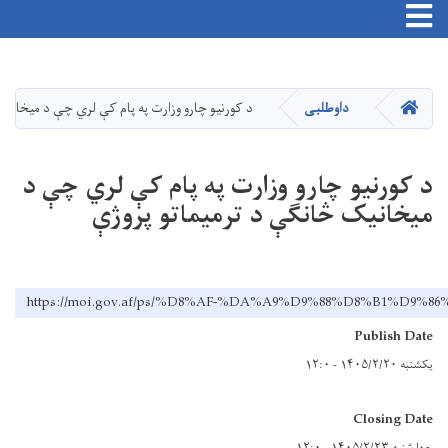
Toggle navigation
اصلي
منځپانګه
دانګل
کور
داوطلبی
د کورنیو چارو وزارت په پام کې لري چې د میخانیک
د کورنیو چارو وزارت په پام کې لري چې د
میخانیک څانګې د ترمیماتو پروژې
https://moi.gov.af/ps/%D8%AF-%DA%A9%D9%88%D8%B
Publish Date
یکشنبه ۱۴۰۵/۲/۲۰ - ۱۲:۰
Closing Date