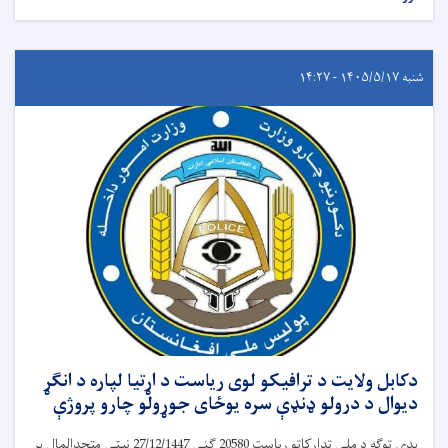
شنبه ۱۴۰۵/۵/۱۷ - ۱۴:۲۷
دکابل ولایت د ترافیکو لوی ریاست د اړتیا لپاره د انګړ
دیوال د درولو ډنډې سره یوځای جوړولو چارو پروژې
پدې توګه د ملی تدارکاتو ریاست 20580 ګڼې 27/12/1447 نیټې متحدالمال پر