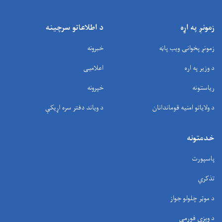
زمونږ په اړه
د اطلاعاتو سرچینه
زمونږ پخوانۍ ویب پاڼه
خبرونه
د وزیر په اره
اعلامیی
ریاستونه
خپرونه
د ولایاتو امنیه قوماندانان
د وياند دفتر سره اړیکې
خدمتونه
پاسپورت
تذکري
د موټر چلولو جواز
د ویزې فورمې