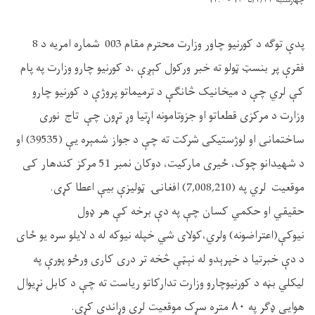
چهارشنبه ۱۴۰۵/۲/۲۳ - ۱۲:۰
پدې توګه د کورنیو چاور وزارت محترم مقام 003 شماره امریه د 8
فقرې پر بنسټ ټولو ته خبر ورکول کېږې ،د کورنیو چارو وزارت په پام
کې لري چې د میخانیک څانګې د ترمیماتو پروژې د کورنیو چارو
وزارت د مرکزی قطعاتو او جزوتامونه اړتیا وړ تړون چې تاج نوری
ساختمانی او لوژستیکی شرکت ته چې د جواز شمېره یې (39535) او
د شهیدانو چوک، ځیری مارکیت، دوکان نمبر 51 مرکز کندهار کی
موقعیت لري په (7,008,210) افغانۍ ټوليزې بیې اعطا کړی.
حقیقي او حکمي کسان چې په دې برخه کې هر ډول
نیوکې(اعتراضونه) ولري،کولای شي خپله نیوکه له د لایلو سره یو ځای
د دې خبرتیا د خپرېدو له نېټې څخه تر دری کاری ورځو پورې په
لیکلي بڼه د کورنیوچارو وزارت تدارکاتو ریاست ته چې د کابل نړیوال
هوايي ډګر په ۸۰ متره سړک موقعیت لري وړاندې کړي.