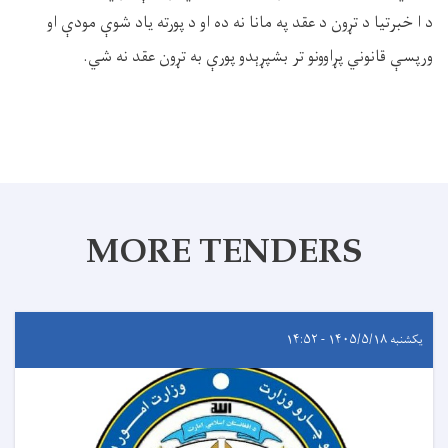
د ا خبرتیا د تړون د عقد په مانا نه ده او د پورته یاد شوې مودې او
ورپسې قانوني پړاوونو تر بشپړېدو پورې به تړون عقد نه شي.
MORE TENDERS
یکشنبه ۱۴۰۵/۵/۱۸ - ۱۴:۵۲