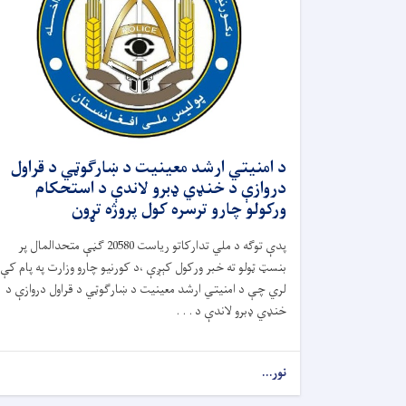
د امنیتي ارشد معینیت د ښارګوټي د قراول
دروازې د خنډي ډبرو لاندې د استحکام
ورکولو چارو ترسره کول پروژه تړون
پدې توګه د ملي تدارکاتو ریاست 20580 ګڼې متحدالمال پر
بنسټ ټولو ته خبر ورکول کېږې ،د کورنیو چارو وزارت په پام کې
لري چې د امنیتي ارشد معینیت د ښارګوټي د قراول دروازې د
خنډي ډبرو لاندې د . . .
نور...