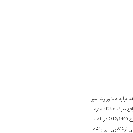
قرارداد با وزارت امور
واقع سرک هشتاد متره
میدان هوایی بین المللی کابل روبروی شهرک آریا الی ساعت (04:00) بعد از ظهر روز دو شنبه مورخ 2/12/1400 دریافت
اری نرخگیری می باشد