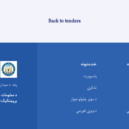
Back to tenders
ه
خدمتونه
پاسپورت
پته:
د میدان هوایی ۸۰ متره
تذکري
د معلومات 
د موټر چلولو جواز
بریښنالیک:
ې
د ویزې فورمې