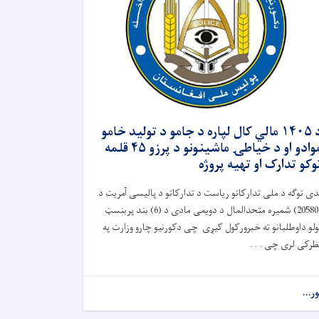
د ۱۴۰۵ مالي کال لپاره د جامو د تولید خامو
موادو او د خیاطۍ ماشینونو د پرزو ۴۵ قلمه
وکو تدارک او تهیه پروژه
دی توګه د ملی تدارکاتو ریاست د تدارکاتو د پالیسی آمریت د
(20580) شمیره متحدالمال د دویمی مادی د (6) بند پربنسټ
ولو داوطلبانو ته خبرورکول کیږی چی دکورنیو چارو وزارت په
ظرکی لری چی . . .
ور...