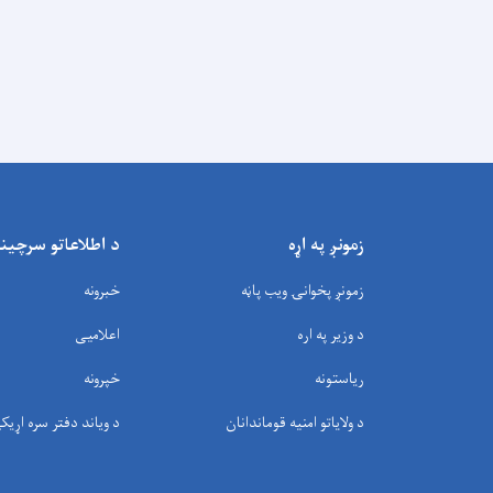
زمونږ په اړه
د اطلاعاتو سرچین
زمونږ پخوانۍ ویب پاڼه
خبرونه
د وزیر په اره
اعلامیی
ریاستونه
خپرونه
د ولایاتو امنیه قوماندانان
د وياند دفتر سره اړیک