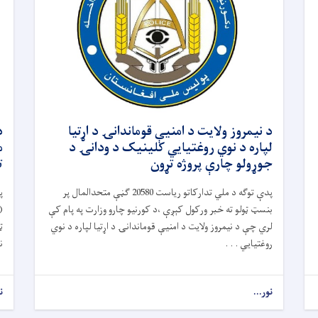
د نیمروز ولایت د امنیې قوماندانۍ د اړتیا
لپاره د نوي روغتیايي کلینیک د ودانۍ د
جوړولو چارې پروژه تړون
ت
پدې توګه د ملي تدارکاتو ریاست 20580 ګڼې متحدالمال پر
پ
بنسټ ټولو ته خبر ورکول کېږې ،د کورنیو چارو وزارت په پام کې
لري چې د نیمروز ولایت د امنیې قوماندانۍ د اړتیا لپاره د نوي
ټ
روغتیايي . . .
ن
نور...
ن