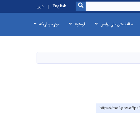
SEARCH
English
دری
د افغانستان ملي پولیس
فرصتونه
مونږ سره اړیکه
https://moi.gov.af/ps