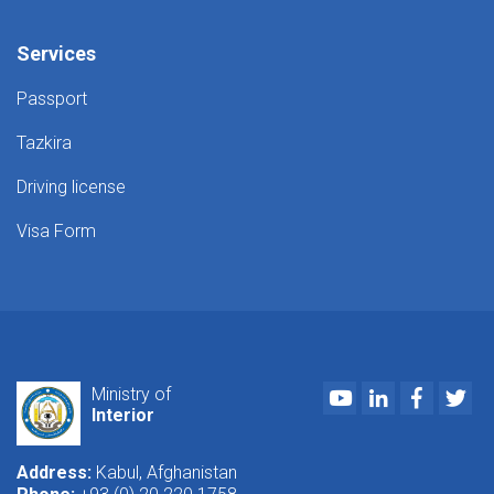
Services
Passport
Tazkira
Driving license
Visa Form
Youtube
LinkedIn
Faceboo
Twi
Ministry of
Interior
Address:
Kabul, Afghanistan