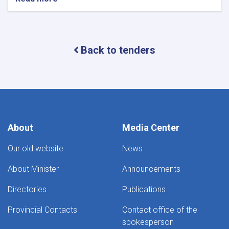
Announcement
for
bids
of
Back to tenders
Procurement
of
5
Fire
Fighting
Vehicles,
2firefighting
Hydraulic
About
Media Center
platform
lift
Our old website
News
and
2
About Minister
Announcements
fire
fighting
Directories
Publications
hydraulic
Turntable
Provincial Contacts
Contact office of the
spokesperson