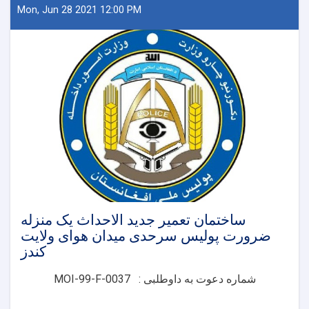
خاص
Mon, Jun 28 2021 12:00 PM
قطعی
د
اړتیا
وړ
د
څښلو
اوبو
دیوې
حلقې
څاه
دکیندلو
چارو
پروژې
ساختمان تعمیر جدید الاحداث یک منزله
ضرورت پولیس سرحدی میدان هوای ولایت
کندز
شماره دعوت به داوطلبی
:
MOI-99-F-0037