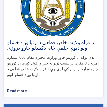
د فراه ولایت خاص قطعی د اړتیا وړ د څښلو
اوبو دیوې حلقې څاه دکیندلو چارو پروژې
پدې توګه د کورنیو چاور وزارت محترم مقام 003 شماره
امریه د 8 فقرې پر بنسټ ټولو ته خبر ورکول کېږې ،د کورنیو
چارو وزارت په پام کې لري چې د فراه ولایت خاص قطعی د
اړتیا وړ د څښلو اوبو . . .
Read more
about
د
فراه
ولایت