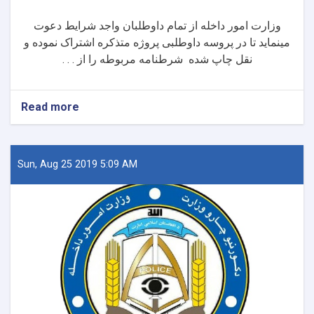
وزارت امور داخله از تمام داوطلبان واجد شرایط دعوت
مینماید تا در پروسه داوطلبی پروژه متذکره
اشتراک نموده و
نقل چاپ شده شرطنامه مربوطه را از . . .
Read more
about
ساختمان
تعمیر
جدید
الاحداث
Sun, Aug 25 2019 5:09 AM
یک
منزله
ضرورت
پولیس
سرحدی
میدان
هوای
ولایت
کندز