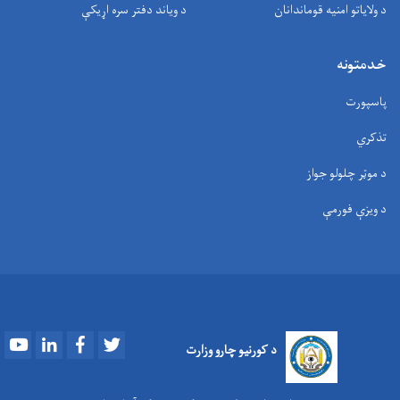
د ولایاتو امنیه قوماندانان
د وياند دفتر سره اړیکې
خدمتونه
پاسپورت
تذکري
د موټر چلولو جواز
د ویزې فورمې
Youtube
LinkedIn
Facebook
Twitter
د کورنیو چارو وزارت