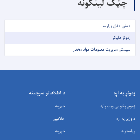
چټک لینکونه
دملی دفاع وزارت
زمونژ فلیکر
سیستم مدیریت معلومات مواد مخدر
زمونږ په اړه
د اطلاعاتو سرچینه
زمونږ پخوانۍ ویب پاڼه
خبرونه
د وزیر په اره
اعلامیی
ریاستونه
خپرونه