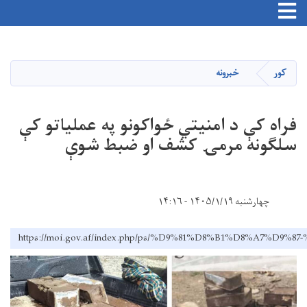
اصلي
منځپانګه
دانګل
کور
خبرونه
فراه کې د امنیتي ځواکونو په عملیاتو کې
سلګونه مرمۍ کشف او ضبط شوې
چهارشنبه ۱۴۰۵/۱/۱۹ - ۱۴:۱۶
https://moi.gov.af/index.php/ps/%D9%81%D8%B1%D8