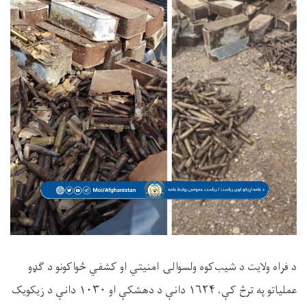
د فراه ولایت د شیب‌کوه ولسوالۍ امنیتي او کشفي ځواکونو د ګډو
عملیاتو په ترڅ کې، ۱۶۲۴ دانې د دهشکې او ۱۰۳۰ دانې د زیکویک