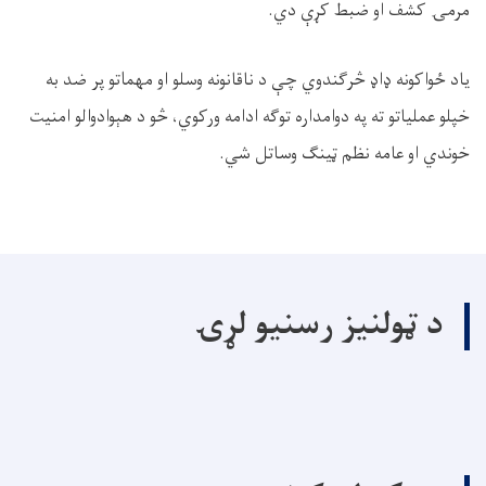
مرمۍ کشف او ضبط کړې دي.
یاد ځواکونه ډاډ څرګندوي چې د ناقانونه وسلو او مهماتو پر ضد به
خپلو عملیاتو ته په دوامداره توګه ادامه ورکوي، څو د هېوادوالو امنیت
خوندي او عامه نظم ټینګ وساتل شي.
د ټولنیز رسنیو لړۍ