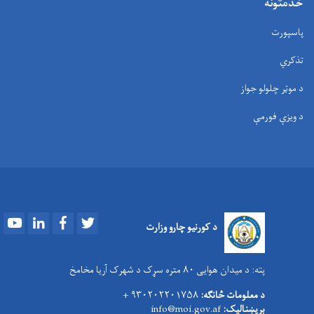
خدمتونه
پاسپورت
تذکري
د موټر چلولو جواز
د ویزې فورمې
Youtube
LinkedIn
Facebook
Twitter
د کورنیو چارو وزارت
پته:
د میدان هوایی ۸۰ متره سړک د شهرک آریا مخامخ
د معلومات څانګه:
۹۳۰۲۰۲۲۰۱۷۵۸ +
بریښنالیک:
info@moi.gov.af