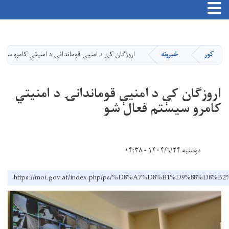
Toggle navigation
اصلي
منځپانګه
دانګل
کور
خبرونه
اروزګان کې د امنیې قوماندانۍ د امنیتي کامرو سیس
اروزګان کې د امنیې قوماندانۍ د امنیتي
کامرو سیستم فعال شو
دوشنبه ۱۴۰۴/۶/۲۴ - ۱۴:۳۸
https://moi.gov.af/index.php/ps/%D8%A7%D8%B1%D9