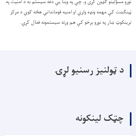
نورو مسؤلینو ګډون کړی و، چې په وینا یې دغه سیستم به د امنیت په
ټینګښت کې مهمه ونډه ولري او امنیه قومانداني هڅه کوي د مرکز
ترینکوټ ښار په نورو برخو کې هم ورته سیستمونه فعال کړي.
د ټولنیز رسنیو لړۍ
چټک لینکونه