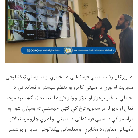
د اروزګان ولایت امنیې قوماندانۍ د مخابرې او معلوماتي ټیکنالوجۍ
مدیریت له لوري د امنیتي کامرو یو منظم سیستم د قوماندانۍ د
احاطې، د څار برجونو او ننوتو او وتلو لارو د امنیت د ټینګښت په موخه
فعال او د یو لړ مراسمو په ترڅ کې ګټې اخیستنې ته وسپارل شو. په
مراسمو کې د امنیې قوماندانۍ د امنیتي او اداري چارو مرستیالانو،
تأمیناتي معاون، د مخابرې او معلوماتي ټیکنالوجۍ مدیر او یو شمېر