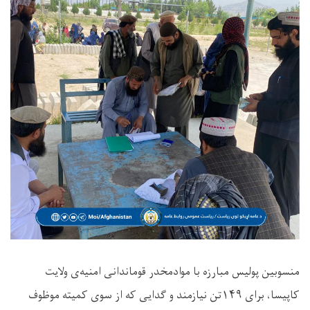
منسوبین پولیس مبارزه با موادمخدر قوماندانی امنیه‌ی ولایت
کاپیسا، برای ۱۴۹تن نیازمند و گدایی که از سوی کمیته موظوف