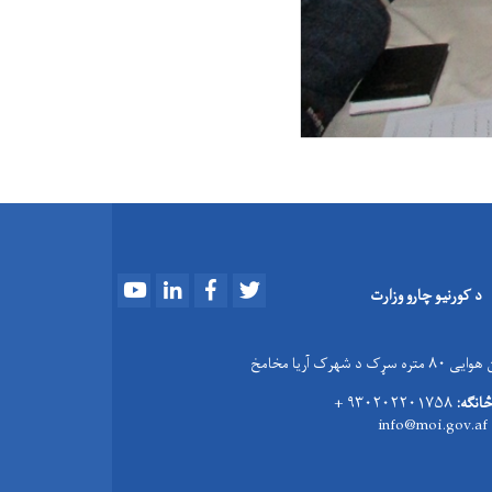
Youtube
LinkedIn
Facebook
Twitter
د کورنیو چارو وزارت
 سړک د شهرک آریا مخامخ
څانګه:
۹۳۰۲۰۲۲۰۱۷۵۸ +
info@moi.gov.af