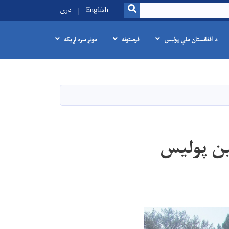
SEARCH
English
دری
د افغانستان ملي پولیس
فرصتونه
مونږ سره اړیکه
ن پولیس