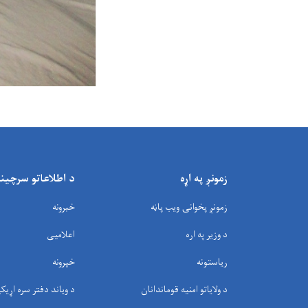
زمونږ په اړه
د اطلاعاتو سرچین
زمونږ پخوانۍ ویب پاڼه
خبرونه
د وزیر په اره
اعلامیی
ریاستونه
خپرونه
د ولایاتو امنیه قوماندانان
د وياند دفتر سره اړیک