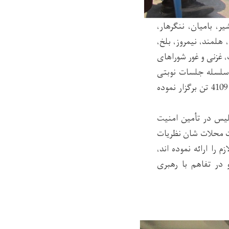
کاپیسا، پنجشیر، بامیان، ننگرهار،
 هلمند، نیمروز، بلخ،
 غزنی و غور شوراهای
ل ملی در سال 1397 ایجاد نموده و به سلسله جلسات نوبتی
ماهوار، طی ماه حمل سال1398، 162جلسه شورای مشورتی بین مردم و پولیس را به اشتراک 4109 تن برگزار نموده
یس در تأمین امنیت
 محلات شان نظریات
ا ارائه نموده اند،
در تفاهم با رهبری