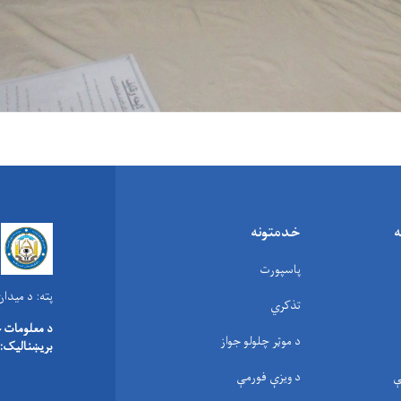
ه
خدمتونه
پاسپورت
پته:
د میدان هوایی ۸۰ متره
تذکري
د معلومات 
د موټر چلولو جواز
بریښنالیک:
ې
د ویزې فورمې