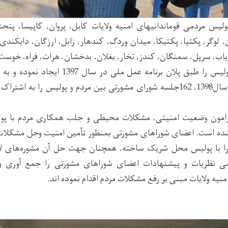
مدیریت‌های عمومی پولیس مردمی قوماندانی‎های امنیه ولایات کابل، پروان، 
، لوگر، پکتیا، پکتیکا، میدان وردگ، کندهار، زابل، ارزگان، دایکندی،
اب، سرپل، سمنگان، کندز، تخار، بغلان، بدخشان، هرات، فراه، خوست،
مشورتی بین مردم و پولیس را طبق پلان برنامه عم
رامون وضعیت امنیتی، مشکلات محیطی و جلب همکاری مردم با پول
 است. اعضای شوراهای مشورتی بمنظور تأمین امنیت وحل مشکلات
 با پولیس محل شریک ساخته، همچنان جهت حل آن مشوره‌های لازم ر
ی نظریات و پیشنهادات اعضای شوراهای مشورتی را جمع آوری و 
منیه ولایات مبنی بر رفع مشکلات مردم اقدام نموده اند.