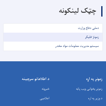
چټک لینکونه
دملی دفاع وزارت
زمونژ فلیکر
سیستم مدیریت معلومات مواد مخدر
زمونږ په اړه
د اطلاعاتو سرچینه
زمونږ پخوانۍ ویب پاڼه
خبرونه
د وزیر په اره
اعلامیی