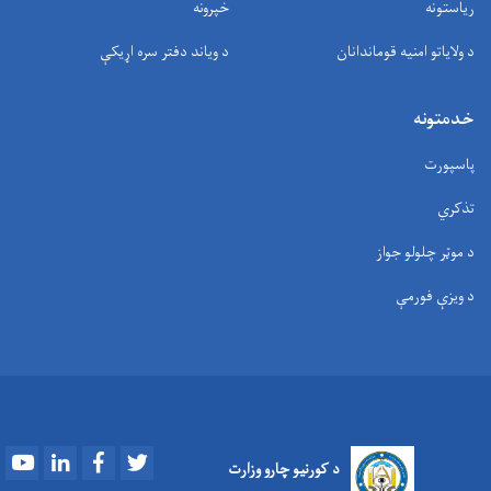
ریاستونه
خپرونه
د ولایاتو امنیه قوماندانان
د وياند دفتر سره اړیکې
خدمتونه
پاسپورت
تذکري
د موټر چلولو جواز
د ویزې فورمې
Youtube
LinkedIn
Facebook
Twitter
د کورنیو چارو وزارت