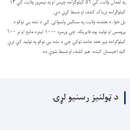
په لغمان ولایت کې ۵۶ کیلوګرامه چرس او په نیمروز ولایت کې ۱۳
کیلوګرامه تریاک کشف او ضبط کړي دي.
​بل خوا، د هلمند ولایت په سنګین ولسوالۍ کې د نشه يي توکو د
پروسس او تولید یوه فابریکه، چې ورسره ۱۰۰۰ لېتره مایع او تر ۶۰۰
کیلوګرامه ډېر هغه جامد توکي چې د نشه يي توکو په تولید کې ترې
ګټه اخیستل کېده، هم کشف او ضبط شوې ده.
د ټولنیز رسنیو لړۍ