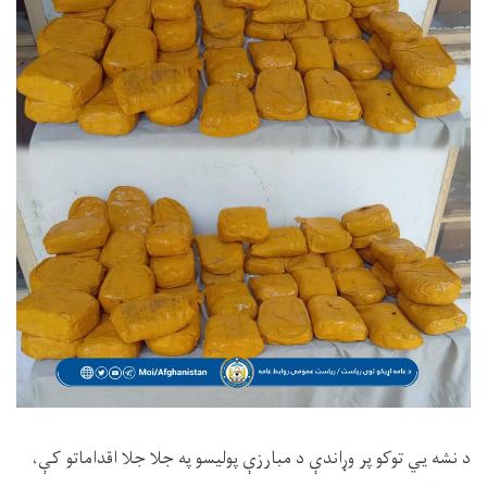
​د نشه يي توکو پر وړاندې د مبارزې پولیسو په جلا جلا اقداماتو کې،