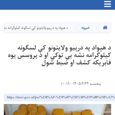
Toggle navigation
اصلي
منځپانګه
دانګل
کور
خبرونه
د هېواد په درېیو ولایتونو کې لسګونه کیلوګرامه نش
د هېواد په درېیو ولایتونو کې لسګونه
کیلوګرامه نشه يي توکي او د پروسس یوه
فابریکه کشف او ضبط شول
پنجشنبه ۱۴۰۵/۲/۲۴ - ۱۰:۱۹
https://moi.gov.af/ps/%D8%AF-%D9%87%DB%90%D9%8