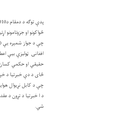
ځواکونو او جزوتامونو ا
افغانۍ ټوليزې بیې اعط
حقیقي او حکمي کسان چې
ځای د دې خبرتیا د خپرې
چې د کابل نړیوال هوايي ډګر په ۸۰ متره سړک موقع
د ا خبرتیا د تړون د عقد 
شي.