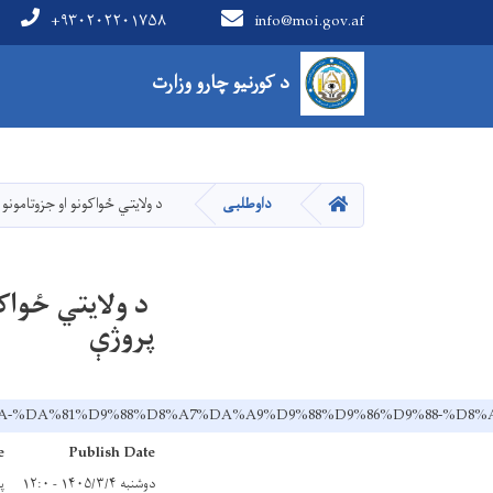
+۹۳۰۲۰۲۲۰۱۷۵۸
info@moi.gov.af
Main Menu
د کورنیو چارو وزارت
کور
داوطلبی
د ولايتي ځواکونو او جزوتامونو
د ولايتي ځواکو
پروژې
A%D9%8A-%DA%81%D9%88%D8%A7%DA%A9%D9%88%D9%86%D9%88
e
Publish Date
دوشنبه ۱۴۰۵/۳/۴ - ۱۲:۰
پنج