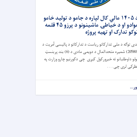
د ۱۴۰۵ مالي کال لپاره د جامو د تولید خامو
موادو او د خیاطۍ ماشینونو د پرزو ۴۵ قلمه
وکو تدارک او تهیه پروژه
دی توګه د ملی تدارکاتو ریاست د تدارکاتو د پالیسی آمریت د
(20580) شمیره متحدالمال د دویمی مادی د (6) بند پربنسټ
ولو داوطلبانو ته خبرورکول کیږی چی دکورنیو چارو وزارت په
ظرکی لری چی . . .
ور...