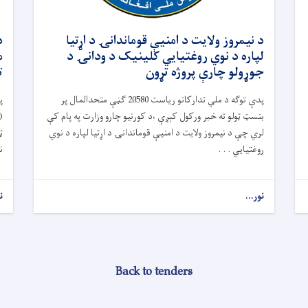
د نیمروز ولایت د امنیې قوماندانۍ د اړتیا
لپاره د نوي روغتیايي کلینیک د ودانۍ د
جوړولو چارې پروژه تړون
ت
پدې توګه د ملي تدارکاتو ریاست 20580 ګڼې متحدالمال پر
پ
بنسټ ټولو ته خبر ورکول کېږې ،د کورنیو چارو وزارت په پام کې
لري چې د نیمروز ولایت د امنیې قوماندانۍ د اړتیا لپاره د نوي
ټ
روغتیايي . . .
ن
نور...
ن
Back to tenders