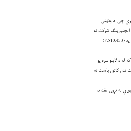
 کې لري چې د ولايتي
د انجنیرینگ شرکت ته
چې د جواز شمېره یې (D-61993) او د کابل ولایت په مرکز خیراباد 1 سړک 25 کور کې شتون لري په (7,510,453)
ه د لایلو سره یو
ت تدارکاتو ریاست ته
پورې به تړون عقد نه