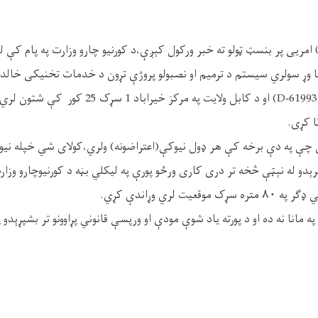
پدې توګه د دمقام د010 امریی پر بنسټ ټولو ته خبر ورکول کېږې،د کورنیو چارو وزارت په پام
ړتیا وړ سولري سیستم د ترمیم او نصبولو پروژې تړون د خدمات تخنیکی خال
ا کړی.
 په دې برخه کې هر ډول نیوکې(اعتراضونه) ولري،کولای شي خپله نیوکه ل
دو له نېټې څخه تر دری کاری ورځو پورې په لیکلي بڼه د کورنیوچارو وزار
یت لري وړاندې کړي.
په مانا نه ده او د پورته یاد شوې مودې او ورپسې قانوني پړاوونو تر بشپړېدو 