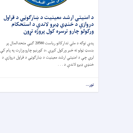
د امنیتي ارشد معینیت د ښارګوټي د قراول
دروازې د خنډي ډبرو لاندې د استحکام
ورکولو چارو ترسره کول پروژه تړون
پدې توګه د ملي تدارکاتو ریاست 20580 ګڼې متحدالمال پر
بنسټ ټولو ته خبر ورکول کېږې ،د کورنیو چارو وزارت په پام کې
لري چې د امنیتي ارشد معینیت د ښارګوټي د قراول دروازې د
خنډي ډبرو لاندې د . . .
نور...