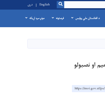
SEARCH
English
دری
د افغانستان ملي پولیس
فرصتونه
مونږ سره اړیکه
یم او نصبولو
https://moi.go