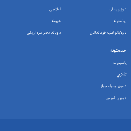
د وزیر په اره
اعلامیی
ریاستونه
خپرونه
د ولایاتو امنیه قوماندانان
د وياند دفتر سره اړیکې
خدمتونه
پاسپورت
تذکري
د موټر چلولو جواز
د ویزې فورمې