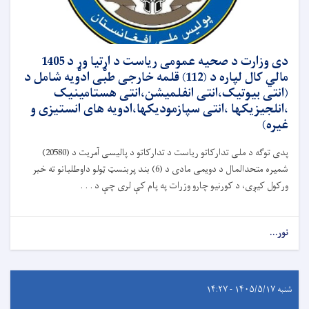
دی وزارت د صحیه عمومی ریاست د اړتیا وړ د 1405
مالي کال لپاره د (112) قلمه خارجی طبی ادویه شامل د
(انتی بیوتیک،انتی انفلمیشن،انتی هستامینیک
،انلجیزیکها ،انتی سپازمودیکها،ادویه های انستیزی و
غیره)
پدی توګه د ملی تدارکاتو ریاست د تدارکاتو د پالیسی آمریت د (20580)
شمیره متحدالمال د دویمی مادی د (6) بند پربنسټ ټولو داوطلبانو ته خبر
ورکول کیږی، د کورنیو چارو وزرات په پام کې لری چې د . . .
نور...
شنبه ۱۴۰۵/۵/۱۷ - ۱۴:۲۷