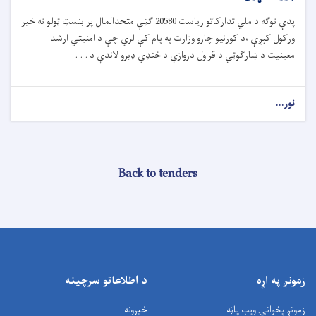
پدې توګه د ملي تدارکاتو ریاست 20580 ګڼې متحدالمال پر بنسټ ټولو ته خبر
ورکول کېږې ،د کورنیو چارو وزارت په پام کې لري چې د امنیتي ارشد
معینیت د ښارګوټي د قراول دروازې د خنډي ډبرو لاندې د . . .
نور...
Back to tenders
زمونږ په اړه
د اطلاعاتو سرچینه
زمونږ پخوانۍ ویب پاڼه
خبرونه