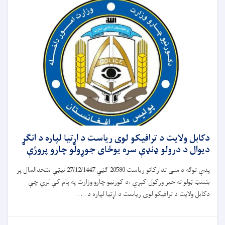
دکابل ولایت د ترافیکو لوی ریاست د اړتیا لپاره د انګړ
دیوال د درولو ډنډې سره یوځای جوړولو چارو پروژې
پدې توګه د ملی تدارکاتو ریاست 20580 ګڼې 27/12/1447 نیټې متحدالمال پر
بنسټ ټولو ته خبر ورکول کېږې ،د کورنیو چارو وزارت په پام کې لري چې
دکابل ولایت د ترافیکو لوی ریاست د اړتیا لپاره د . . .