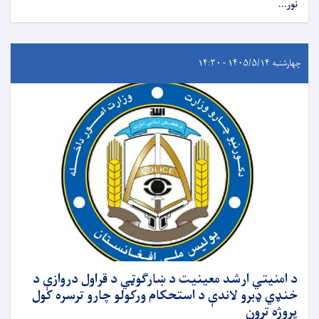
نور...
چهارشنبه ۱۴۰۵/۵/۱۴ - ۱۴:۳۰
د امنیتي ارشد معینیت د ښارګوټي د قراول دروازې د
خنډي ډبرو لاندې د استحکام ورکولو چارو ترسره کول
پروژه تړون