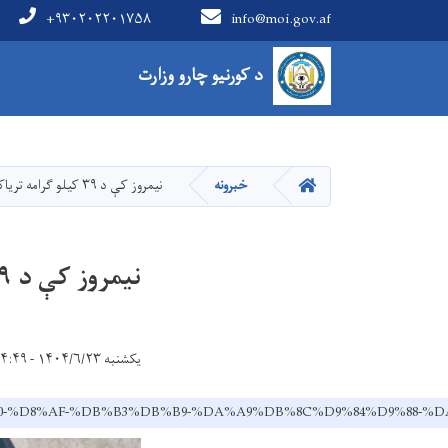
+۹۳۰۲۰۲۲۰۱۷۵۸
info@moi.gov.af
Main Menu
د کورنیو چارو وزارت
کور
خبرونه
نیمروز کې د ۳۹ کیلو ګرامه تریاکو د قاچاق مخه ونیول شوه
نیمروز کې د ۳۹ کیلو ګرامه تریاکو د قاچاق مخه ونیول شوه
یکشنبه ۱۴۰۴/۶/۲۳ - ۱۴:۴۹
9%DB%90-%D8%AF-%DB%B3%DB%B9-%DA%A9%DB%8C%D9%84%D9%8