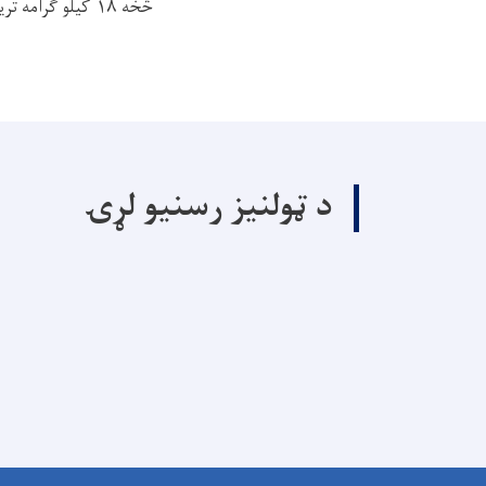
څخه ۱۸ کیلو ګرامه تریاک هلمند ته قاچاق کړي.
د ټولنیز رسنیو لړۍ