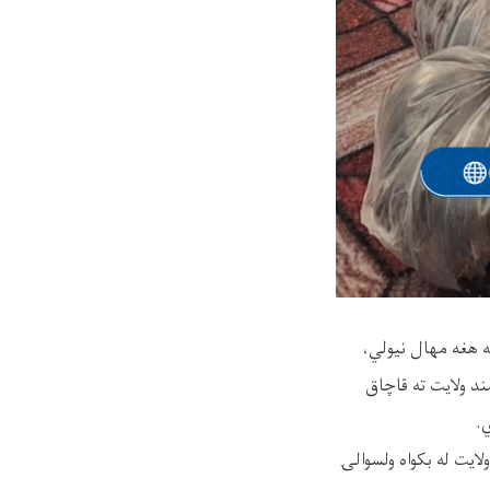
ه هغه مهال نیولي،
موټر کې ۲۱ کیلو ګرامه تریاک هلمند ولایت ته قاچاق
ایت له بکواه ولسوالۍ