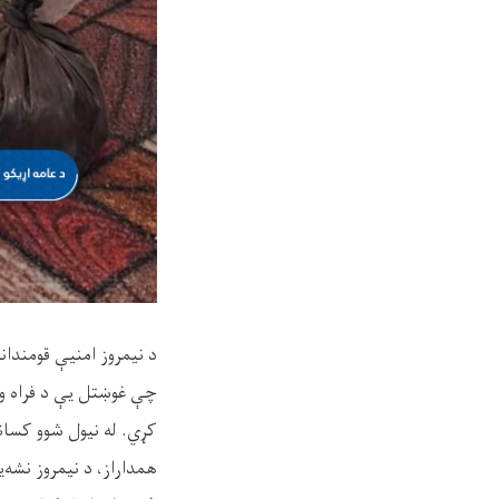
د نیمروز امنیې قومندان
کړي. له نیول شوو کسانو څخه یو 
همداراز، د نیمروز نشه‌