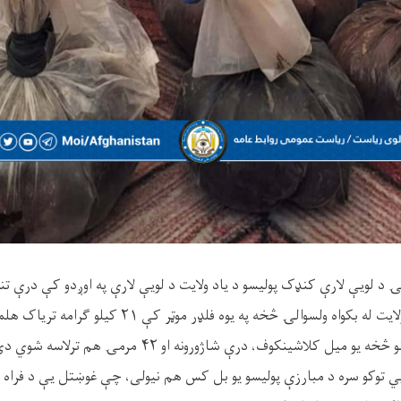
ۍ د لویې لارې کنډک پولیسو د یاد ولایت د لویې لارې په اوږدو کې درې تن
چې غوښتل یې د فراه ولایت له بکواه ولسوالۍ څخه په یوه فلډر 
میل کلاشینکوف، درې شاژورونه او ۴۲ مرمۍ هم ترلاسه شوي دي.
يي توکو سره د مبارزې پولیسو یو بل کس هم نیولی، چې غوښتل یې د فراه ول