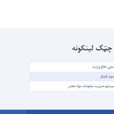
چټک لینکونه
ملی دفاع وزارت
مونژ فلیکر
یستم مدیریت معلومات مواد مخدر