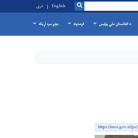
SEARCH
English
دری
د افغانستان ملي پولیس
فرصتونه
مونږ سره اړیکه
https://moi.go