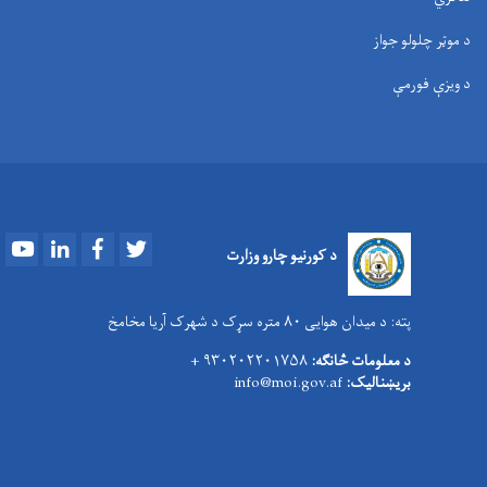
د موټر چلولو جواز
د ویزې فورمې
Youtube
LinkedIn
Facebook
Twitter
د کورنیو چارو وزارت
پته:
د میدان هوایی ۸۰ متره سړک د شهرک آریا مخامخ
د معلومات څانګه:
۹۳۰۲۰۲۲۰۱۷۵۸ +
بریښنالیک:
info@moi.gov.af