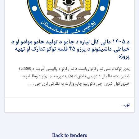
د ۱۴۰۵ مالي کال لپاره د جامو د تولید خامو موادو او د
خیاطۍ ماشینونو د پرزو ۴۵ قلمه توکو تدارک او تهیه
پروژه
پدی توګه د ملی تدارکاتو ریاست د تدارکاتو د پالیسی آمریت د (20580)
شمیره متحدالمال د دویمی مادی د (6) بند پربنسټ ټولو داوطلبانو ته
خبرورکول کیږی چی دکورنیو چارو وزارت په نظرکی لری چی . . .
نور...
Back to tenders