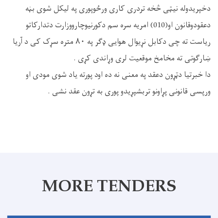
دخپریدوله نیټی څخه تردری کاری ورځوپوری په لیکل شوی بڼه
دعقودوقانون او(010) امریه سره سم دکورنیوچارووزارت دتدارکاتو
ریاست ته چی دکابل نړیوال هوایی ‌ډګر په ۸۰ متره سړک کی د آریا
ښارګوتی ته مخامخ موقعیت لری وړاندی کړی .
دا خبرتیا دټړون دعقد په معنی نه ده اود پورته یاد شوی مودی او
ورپسی قانونی پړاونو تربشپړیدو پوری به تړون عقد نشی .
MORE TENDERS