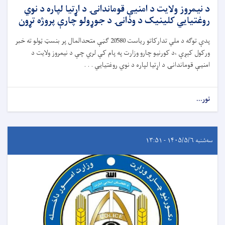
د نیمروز ولایت د امنیې قوماندانۍ د اړتیا لپاره د نوي
روغتیايي کلینیک د ودانۍ د جوړولو چارې پروژه تړون
پدې توګه د ملي تدارکاتو ریاست 20580 ګڼې متحدالمال پر بنسټ ټولو ته خبر
ورکول کېږې ،د کورنیو چارو وزارت په پام کې لري چې د نیمروز ولایت د
امنیې قوماندانۍ د اړتیا لپاره د نوي روغتیايي . . .
نور...
سه‌شنبه ۱۴۰۵/۵/۶ - ۱۳:۵۱