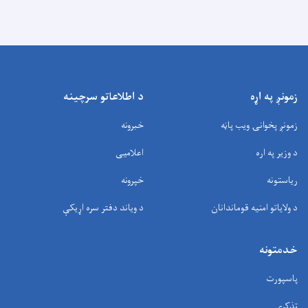
زمونږ په اړه
د اطلاعاتو سرچینه
زمونږ پخوانۍ ویب پاڼه
خبرونه
د وزیر په اره
اعلامیی
ریاستونه
خپرونه
د ولایاتو امنیه قوماندانان
د وياند دفتر سره اړیکې
خدمتونه
پاسپورت
تذکري