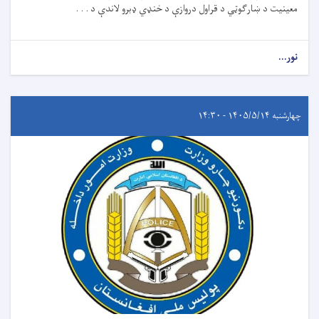
معینیت د ښارګوټي د قراول دروازې د خنډي ډبرو لاندې د . . .
نور...
چهارشنبه ۱۴۰۵/۵/۱۴ - ۱۴:۳۰