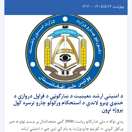
چهارشنبه ۱۴۰۵/۵/۱۴ - ۱۴:۳۰
د امنیتي ارشد معینیت د ښارګوټي د قراول دروازې د
خنډي ډبرو لاندې د استحکام ورکولو چارو ترسره کول
پروژه تړون
پدې توګه د ملي تدارکاتو ریاست 20580 ګڼې متحدالمال پر بنسټ ټولو ته خبر
ورکول کېږې ،د کورنیو چارو وزارت په پام کې لري چې د امنیتي ارشد