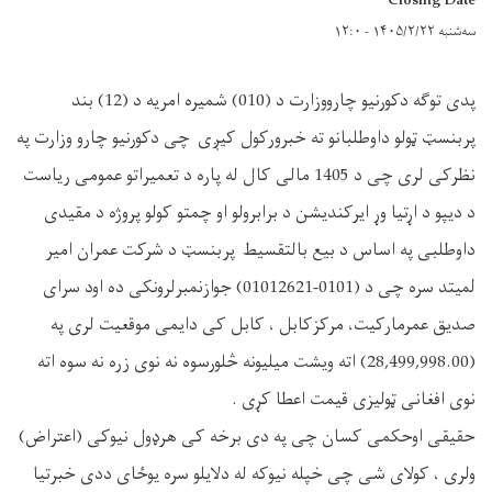
Closing Date
سه‌شنبه ۱۴۰۵/۲/۲۲ - ۱۲:۰
پدی توګه دکورنیو چارووزارت د (010) شمیره امریه د (12) بند
پربنسټ ټولو داوطلبانو ته خبرورکول کیږی چی دکورنیو چارو وزارت په
نظرکی لری چی د 1405 مالی کال له پاره د تعمیراتو عمومی ریاست
د دیپو د اړتیا وړ ایرکندیشن د برابرولو او چمتو کولو پروژه د مقیدی
داوطلبی په اساس د بیع بالتقسیط پربنسټ د شرکت عمران امیر
لمیتد سره چی د (0101-01012621) جوازنمبرلرونکی ده اود سرای
صدیق عمرمارکیت، مرکزکابل ، کابل کی دایمی موقعیت لری په
(28,499,998.00) اته ویشت میلیونه څلورسوه نه نوی زره نه سوه اته
نوی افغانی ټولیزی قیمت اعطا کړی .
حقیقی اوحکمی کسان چی په دی برخه کی هرډول نیوکی (اعتراض)
ولری ، کولای شی چی خپله نیوکه له دلایلو سره یوځای ددی خبرتیا