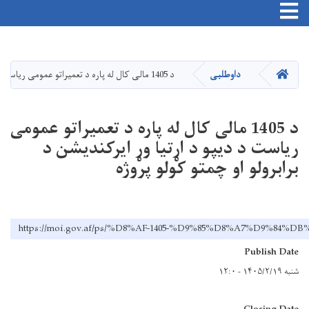
Toggle navigation
اصلي
منځپانګه
دانګل
کور
داوطلبی
د 1405 مالی کال له پاره د تعمیراتو عمومی ریاست د دیپو د اړتیا وړ ایرکندیشن د برابرولو او چمتو کولو پروژه
د 1405 مالی کال له پاره د تعمیراتو عمومی
ریاست د دیپو د اړتیا وړ ایرکندیشن د
برابرولو او چمتو کولو پروژه
https://moi.gov.af/ps/%D8%AF-1405-%D9%85%D8%A7
Publish Date
شنبه ۱۴۰۵/۲/۱۹ - ۱۲:۰