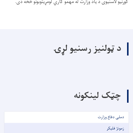
کورنیو لاسنیوی د یاد وزارت له مهمو کاري لومړیتوبونو څخه دی.
د ټولنیز رسنیو لړۍ
چټک لینکونه
دملی دفاع وزارت
زمونژ فلیکر