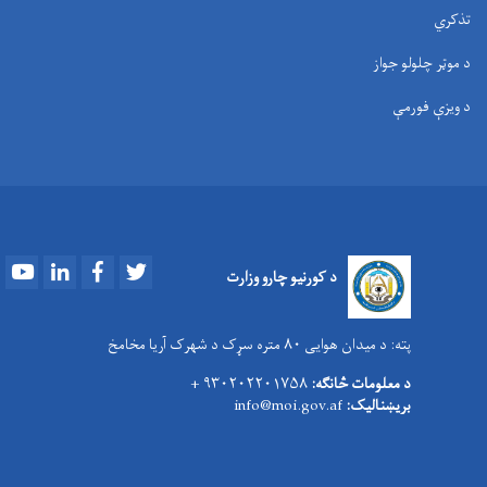
تذکري
د موټر چلولو جواز
د ویزې فورمې
Youtube
LinkedIn
Facebook
Twitter
د کورنیو چارو وزارت
پته:
د میدان هوایی ۸۰ متره سړک د شهرک آریا مخامخ
د معلومات څانګه:
۹۳۰۲۰۲۲۰۱۷۵۸ +
بریښنالیک:
info@moi.gov.af