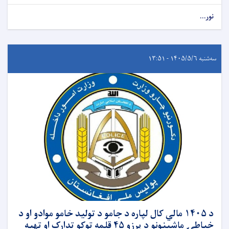
نور...
سه‌شنبه ۱۴۰۵/۵/۶ - ۱۳:۵۱
د ۱۴۰۵ مالي کال لپاره د جامو د تولید خامو موادو او د
خیاطۍ ماشینونو د پرزو ۴۵ قلمه توکو تدارک او تهیه