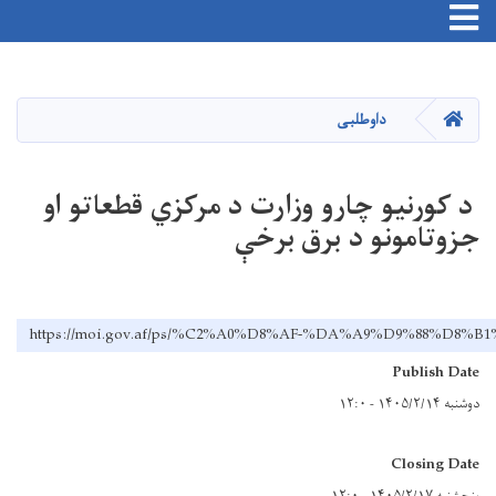
Toggle navigation
اصلي
منځپانګه
دانګل
کور
داوطلبی
د کورنیو چارو وزارت د مرکزي قطعاتو او
جزوتامونو د برق برخې
https://moi.gov.af/ps/%C2%A0%D8%AF-%DA%A9%D9%88
Publish Date
دوشنبه ۱۴۰۵/۲/۱۴ - ۱۲:۰
Closing Date