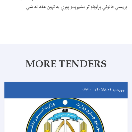
ورپسې قانوني پړاوونو تر بشپړېدو ‏پورې به تړون عقد نه شي.
MORE TENDERS
چهارشنبه ۱۴۰۵/۵/۱۴ - ۱۴:۳۰