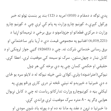
پنجشنبه ۱۴۰۵/۲/۱۷ - ۱۲:۰
پدې توګه د دمقام د (010) امریه د (12) بند پر بنسټ ټولو ته خبر
ورکول کېږې،د کورنیو چارو وزارت په ‏پام کې لري چې د کورنیو چارو
وزارت د مرکزي قطعاتو او جزوتامونو د برق برخې د ترمیماتو اړتیا د
(6,019,221) افغانیو په مجموعي قیمت دې د آریا باور ساختماني او
برق رسانی خدماتي شرکت ته، چې د (92603) ګڼې جواز لرونکی او د
کابل ښار د چهل‌ستون، سرک نو سیمه کې موقعیت لري، اعطا ‏کړی.‏
حقیقي او حکمي کسان چې په دې برخه کې هر ډول
نیوکې(اعتراضونه) ولري،کولای شي خپله نیوکه له ‏د لایلو سره یو ځای
د دې خبرتیا د خپرېدو له نېټې څخه تر دری کاری ورځو پورې په
لیکلي بڼه د ‏کورنیوچارو وزارت تدارکاتو ریاست ته چې د کابل نړیوال
هوايي ډګر په ۸۰ متره سړک موقعیت لري ‏وړاندې کړي.‏
دا خبرتیا د تړون د عقد په مانا نه ده او د پورته یاد شوې مودې او