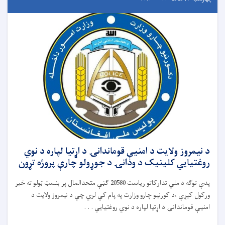
د نیمروز ولایت د امنیې قوماندانۍ د اړتیا لپاره د نوي
روغتیايي کلینیک د ودانۍ د جوړولو چارې پروژه تړون
پدې توګه د ملي تدارکاتو ریاست 20580 ګڼې متحدالمال پر بنسټ ټولو ته خبر
ورکول کېږې ،د کورنیو چارو وزارت په پام کې لري چې د نیمروز ولایت د
امنیې قوماندانۍ د اړتیا لپاره د نوي روغتیايي . . .