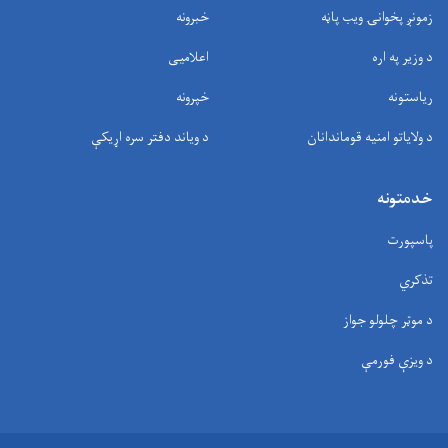
زمونږ پخوانۍ ویب پاڼه
خبرونه
د وزیر په اره
اعلامیی
ریاستونه
خپرونه
د ولایاتو امنیه قوماندانان
د وياند دفتر سره اړیکې
خدمتونه
پاسپورت
تذکري
د موټر چلولو جواز
د ویزې فورمې