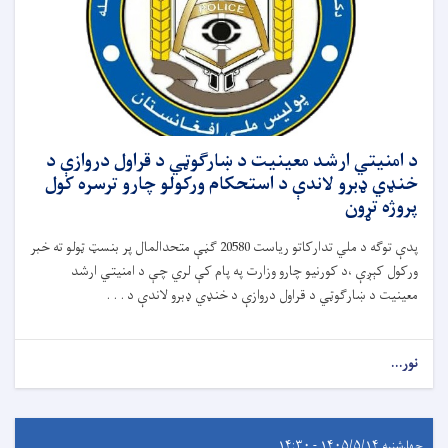
د امنیتي ارشد معینیت د ښارګوټي د قراول دروازې د
خنډي ډبرو لاندې د استحکام ورکولو چارو ترسره کول
پروژه تړون
پدې توګه د ملي تدارکاتو ریاست 20580 ګڼې متحدالمال پر بنسټ ټولو ته خبر
ورکول کېږې ،د کورنیو چارو وزارت په پام کې لري چې د امنیتي ارشد
معینیت د ښارګوټي د قراول دروازې د خنډي ډبرو لاندې د . . .
نور...
چهارشنبه ۱۴۰۵/۵/۱۴ - ۱۴:۳۰