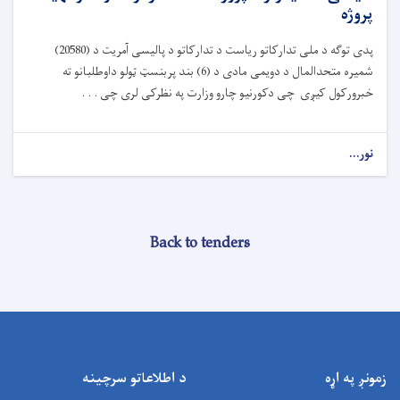
پروژه
پدی توګه د ملی تدارکاتو ریاست د تدارکاتو د پالیسی آمریت د (20580)
شمیره متحدالمال د دویمی مادی د (6) بند پربنسټ ټولو داوطلبانو ته
خبرورکول کیږی چی دکورنیو چارو وزارت په نظرکی لری چی . . .
نور...
Back to tenders
زمونږ په اړه
د اطلاعاتو سرچینه