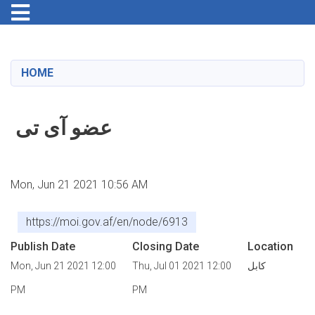
Toggle navigation
Skip
to
main
HOME
content
عضو آی تی
Mon, Jun 21 2021 10:56 AM
https://moi.gov.af/en/node/6913
Publish Date
Closing Date
Location
کابل
Thu, Jul 01 2021 12:00
Mon, Jun 21 2021 12:00
PM
PM