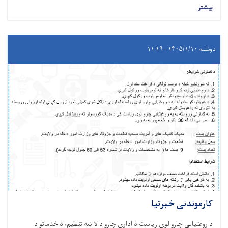
بیشتر
دوشنبه ۱۴۰۵/۱/۱۰ - ۱۱:۱۹
کارموندنی خبرتیا
د روغتيايي چارو لوی ریاست د اداري چارو د لا ښه تنظیم، د خدماتو د