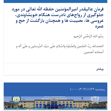
فرمان عالیقدر امیرالمؤمنین حفظه ﷲ تعالی در مورد
جلوگیری از رواج‌های نادرست هنگام خویشاوندی،
عروسی ها، مصیبت ها و همچنان بازگشت از حج و
عمره
بِسْمِ اللهِ الرَّحْمٰنِ الرَّحِيم
الحمدلله ربِّ العٰلمین والصَّلوٰة والسَّلام علٰی سیِّد المُرسلین و علٰی آله و
أصحابه أجمعین.
بیشتر
پنجشنبه ۱۴۰۴/۱۱/۲۳ - ۱۰:۰