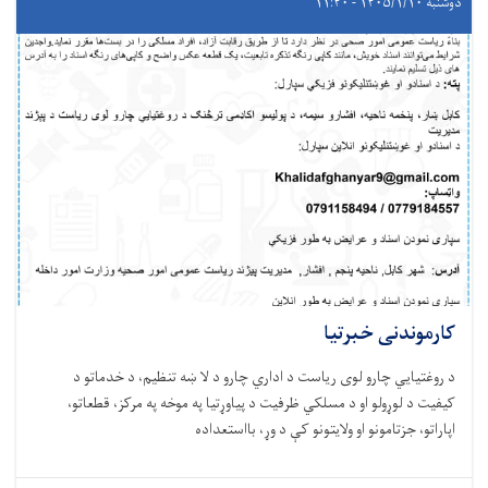
دوشنبه ۱۴۰۵/۱/۱۰ - ۱۱:۴۰
کارموندنی خبرتیا
د روغتيايي چارو لوی ریاست د اداري چارو د لا ښه تنظیم، د خدماتو د
کیفیت د لوړولو او د مسلکي ظرفیت د پیاوړتیا په موخه په مرکز، قطعاتو،
اپاراتو، جزتامونو او ولایتونو کې د وړ، بااستعداده