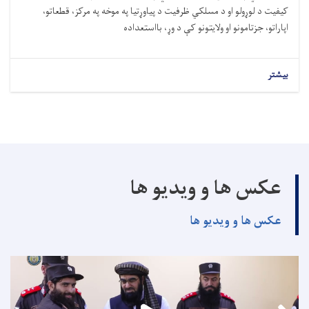
کیفیت د لوړولو او د مسلکي ظرفیت د پیاوړتیا په موخه په مرکز، قطعاتو،
اپاراتو، جزتامونو او ولایتونو کې د وړ، بااستعداده
بیشتر
عکس ها و ویدیو ها
عکس ها و ویدیو ها