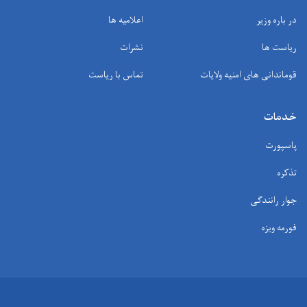
در باره وزیر
اعلامیه ها
ریاست ها
نشرات
قوماندانی های امنیه ولایات
تماس با ریاست
خدمات
پاسپورت
تذکره
جوار رانندگی
فورمه ویزه