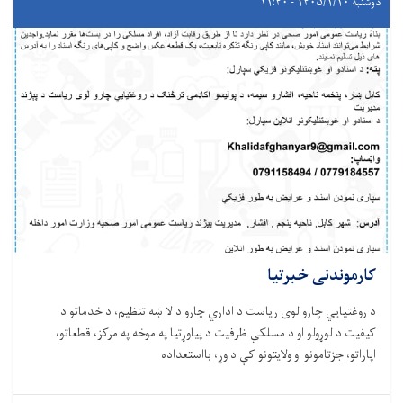
دوشنبه ۱۴۰۵/۱/۱۰ - ۱۱:۴۰
کارموندنی خبرتیا
د روغتيايي چارو لوی ریاست د اداري چارو د لا ښه تنظیم، د خدماتو د
کیفیت د لوړولو او د مسلکي ظرفیت د پیاوړتیا په موخه په مرکز، قطعاتو،
اپاراتو، جزتامونو او ولایتونو کې د وړ، بااستعداده