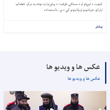
کیفیت د لوړولو او د مسلکي ظرفیت د پیاوړتیا په موخه په مرکز، قطعاتو،
اپاراتو، جزتامونو او ولایتونو کې د وړ، بااستعداده
بیشتر
عکس ها و ویدیو ها
عکس ها و ویدیو ها