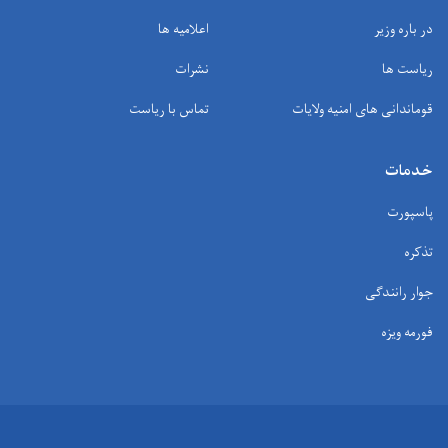
در باره وزیر
اعلامیه ها
ریاست ها
نشرات
قوماندانی های امنیه ولایات
تماس با ریاست
خدمات
پاسپورت
تذکره
جوار رانندگی
فورمه ویزه