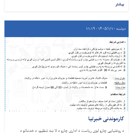
بیشتر
دوشنبه ۱۴۰۵/۱/۱۰ - ۱۱:۱۹
کارموندنی خبرتیا
د روغتيايي چارو لوی ریاست د اداري چارو د لا ښه تنظیم، د خدماتو د