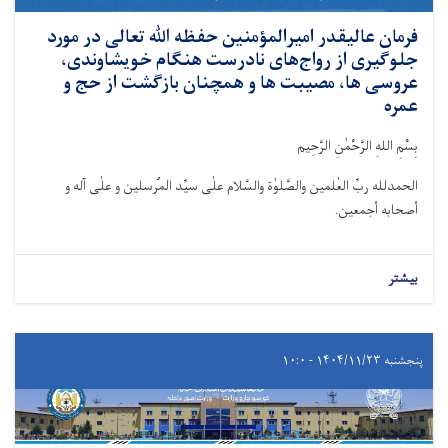
فرمان عالیقدر امیرالمؤمنین حفظه ﷲ تعالی در مورد
جلوگیری از رواج‌های نادرست هنگام خویشاوندی،
عروسی ها، مصیبت ها و همچنان بازگشت از حج و
عمره
بِسْمِ اللهِ الرَّحْمٰنِ الرَّحِيم
الحمدلله ربِّ العٰلمین والصَّلوٰة والسَّلام علٰی سیِّد المُرسلین و علٰی آله و
أصحابه أجمعین.
بیشتر
پنجشنبه ۱۴۰۴/۱۱/۲۳ - ۱۰:۰